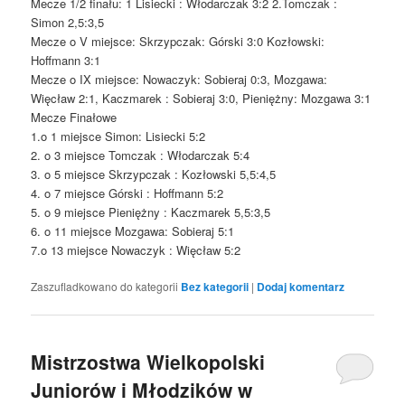
Mecze 1/2 finału: 1 Lisiecki : Włodarczak 3:2 2.Tomczak :
Simon 2,5:3,5
Mecze o V miejsce: Skrzypczak: Górski 3:0 Kozłowski:
Hoffmann 3:1
Mecze o IX miejsce: Nowaczyk: Sobieraj 0:3, Mozgawa:
Więcław 2:1, Kaczmarek : Sobieraj 3:0, Pieniężny: Mozgawa 3:1
Mecze Finałowe
1.o 1 miejsce Simon: Lisiecki 5:2
2. o 3 miejsce Tomczak : Włodarczak 5:4
3. o 5 miejsce Skrzypczak : Kozłowski 5,5:4,5
4. o 7 miejsce Górski : Hoffmann 5:2
5. o 9 miejsce Pieniężny : Kaczmarek 5,5:3,5
6. o 11 miejsce Mozgawa: Sobieraj 5:1
7.o 13 miejsce Nowaczyk : Więcław 5:2
Zaszufladkowano do kategorii
Bez kategorii
|
Dodaj komentarz
Mistrzostwa Wielkopolski
Juniorów i Młodzików w