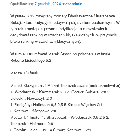
Opublikowany
7 grudnia, 2024
przez
admin
W piątek 6.12 rozegrany zostały Błyskawiczne Mistrzostwa
Sekcji, które tradycyjnie odbywają się system pucharowym. W
tym roku nastąpiła pewna modyfikacja, a o rozstawieniu
decydował ranking w szachach błyskawicznych (w przypadku
braku ranking w szachach klasycznych).
W turnieju triumfował Marek Simon po pokonaniu w finale
Roberta Lisieckiego 5:2.
Mecze 1/8 finału:
Michał Skrzypczak i Michał Tomczak awans(brak przeciwnika)
1. Włodarczak : Kaczmarek 2:0 2. Górski: Sobieraj 2:0 3.
Lisiecki : Nowaczyk 2:0
4.Pieniężny: Hoffmann 0,5:2,5 5.Simon: Więcław 2:1
6.Kozłowski:Mozgawa 2:0
Mecze 1/4 finału: 1. Skrzypczak : Włodarczak 0,5:2,5 2.
Tomczak : Hoffmann 2:0
3.Górski: Lisiecki 0:3 4.Simon; Kozłowski 2:1