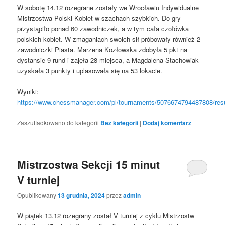
W sobotę 14.12 rozegrane zostały we Wrocławiu Indywidualne
Mistrzostwa Polski Kobiet w szachach szybkich. Do gry
przystąpiło ponad 60 zawodniczek, a w tym cała czołówka
polskich kobiet. W zmaganiach swoich sił próbowały również 2
zawodniczki Piasta. Marzena Kozłowska zdobyła 5 pkt na
dystansie 9 rund i zajęła 28 miejsca, a Magdalena Stachowiak
uzyskała 3 punkty i uplasowała się na 53 lokacie.
Wyniki:
https://www.chessmanager.com/pl/tournaments/5076674794487808/resu
Zaszufladkowano do kategorii
Bez kategorii
|
Dodaj komentarz
Mistrzostwa Sekcji 15 minut
V turniej
Opublikowany
13 grudnia, 2024
przez
admin
W piątek 13.12 rozegrany został V turniej z cyklu Mistrzostw