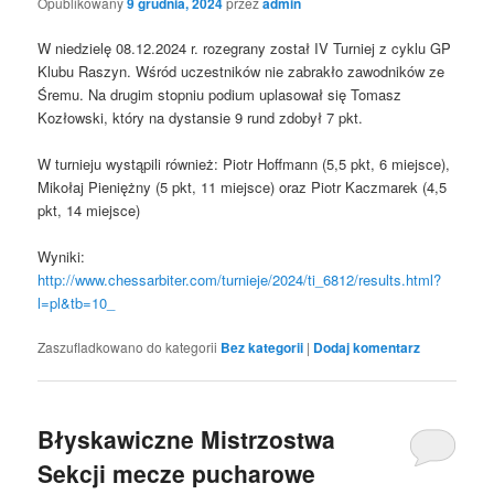
Opublikowany
9 grudnia, 2024
przez
admin
W niedzielę 08.12.2024 r. rozegrany został IV Turniej z cyklu GP
Klubu Raszyn. Wśród uczestników nie zabrakło zawodników ze
Śremu. Na drugim stopniu podium uplasował się Tomasz
Kozłowski, który na dystansie 9 rund zdobył 7 pkt.
W turnieju wystąpili również: Piotr Hoffmann (5,5 pkt, 6 miejsce),
Mikołaj Pieniężny (5 pkt, 11 miejsce) oraz Piotr Kaczmarek (4,5
pkt, 14 miejsce)
Wyniki:
http://www.chessarbiter.com/turnieje/2024/ti_6812/results.html?
l=pl&tb=10_
Zaszufladkowano do kategorii
Bez kategorii
|
Dodaj komentarz
Błyskawiczne Mistrzostwa
Sekcji mecze pucharowe