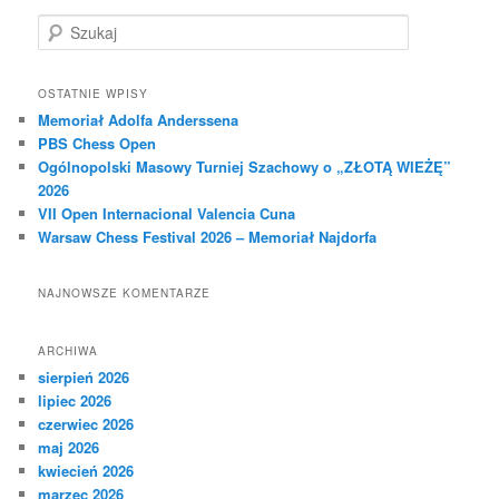
S
z
u
k
OSTATNIE WPISY
a
Memoriał Adolfa Anderssena
j
PBS Chess Open
Ogólnopolski Masowy Turniej Szachowy o „ZŁOTĄ WIEŻĘ”
2026
VII Open Internacional Valencia Cuna
Warsaw Chess Festival 2026 – Memoriał Najdorfa
NAJNOWSZE KOMENTARZE
ARCHIWA
sierpień 2026
lipiec 2026
czerwiec 2026
maj 2026
kwiecień 2026
marzec 2026