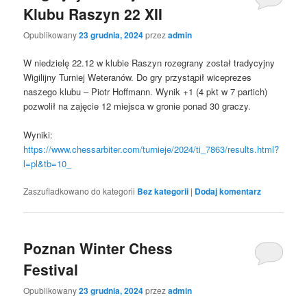
Klubu Raszyn 22 XII
Opublikowany
23 grudnia, 2024
przez
admin
W niedzielę 22.12 w klubie Raszyn rozegrany został tradycyjny
Wigilijny Turniej Weteranów. Do gry przystąpił wiceprezes
naszego klubu – Piotr Hoffmann. Wynik +1 (4 pkt w 7 partich)
pozwolił na zajęcie 12 miejsca w gronie ponad 30 graczy.
Wyniki:
https://www.chessarbiter.com/turnieje/2024/ti_7863/results.html?
l=pl&tb=10_
Zaszufladkowano do kategorii
Bez kategorii
|
Dodaj komentarz
Poznan Winter Chess
Festival
Opublikowany
23 grudnia, 2024
przez
admin