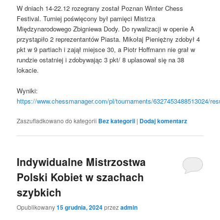
W dniach 14-22.12 rozegrany został Poznan Winter Chess
Festival. Turniej poświęcony był pamięci Mistrza
Międzynarodowego Zbigniewa Dody. Do rywalizacji w openie A
przystąpiło 2 reprezentantów Piasta. Mikołaj Pieniężny zdobył 4
pkt w 9 partiach i zajął miejsce 30, a Piotr Hoffmann nie grał w
rundzie ostatniej i zdobywając 3 pkt/ 8 uplasował się na 38
lokacie.
Wyniki:
https://www.chessmanager.com/pl/tournaments/6327453488513024/resu
Zaszufladkowano do kategorii
Bez kategorii
|
Dodaj komentarz
Indywidualne Mistrzostwa
Polski Kobiet w szachach
szybkich
Opublikowany
15 grudnia, 2024
przez
admin