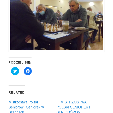
PODZIEL SIĘ:
Click
Click
to
to
share
share
on
on
Twitter
Facebook
(Opens
(Opens
in
in
RELATED
new
new
window)
window)
Mistrzostwa Polski
III MISTRZOSTWA
Seniorów i Seniorek w
POLSKI SENIOREK I
Szachach
SENIORÓW W