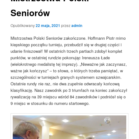
Seniorów
Opublikowany
22 maja, 2021
przez
admin
Mistrzostwa Polski Seniorów zakończone. Hoffmann Piotr mimo
kiepskiego początku turnieju, przebudził się w drugiej części i
udanie finiszował! W ostatnich trzech partiach zdobył komplet
punktów, w ostatniej rundzie pokonując Ireneusza Łade
(wielokrotnego medalistę tej imprezy). „Nieważne jak zaczynasz,
ważne jak kończysz” – to słowa, o których trzeba pamiętać, w
szczególności w turniejach granych systemem szwajcarskim.
Ostatnie rundy nie raz, nie dwa zupełnie odwracały końcową
klasyfikację. Nasz zawodnik po 3 triumfach na koniec zakończył
rywalizację na 39 miejscu wśród 84 zawodników i podniósł się o
9 miejsc w stosunku do numeru startowego.