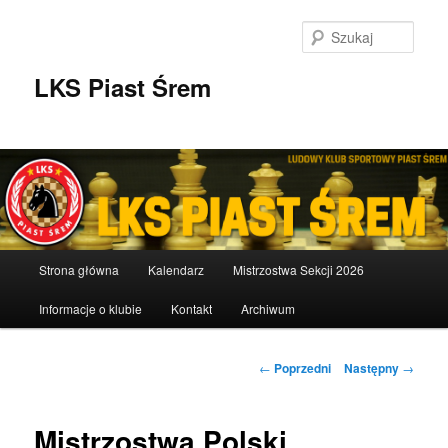
Przeskocz
do
Szuka
tekstu
LKS Piast Śrem
Główne
Strona główna
Kalendarz
Mistrzostwa Sekcji 2026
menu
Informacje o klubie
Kontakt
Archiwum
Nawigacja
←
Poprzedni
Następny
→
wpisu
Mistrzostwa Polski