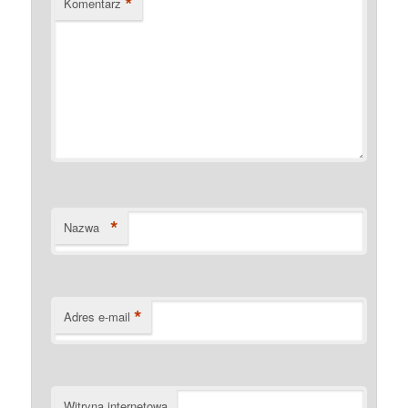
*
Komentarz
*
Nazwa
*
Adres e-mail
Witryna internetowa