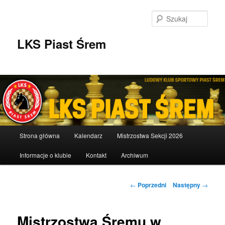
Przeskocz
do
Szuka
tekstu
LKS Piast Śrem
Główne
Strona główna
Kalendarz
Mistrzostwa Sekcji 2026
menu
Informacje o klubie
Kontakt
Archiwum
Nawigacja
←
Poprzedni
Następny
→
wpisu
Mistrzostwa Śremu w