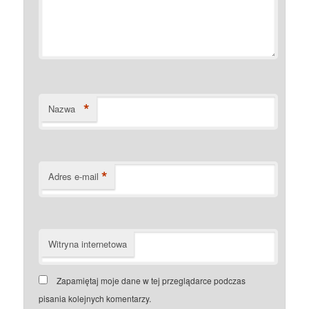
*
Nazwa
*
Adres e-mail
Witryna internetowa
Zapamiętaj moje dane w tej przeglądarce podczas
pisania kolejnych komentarzy.