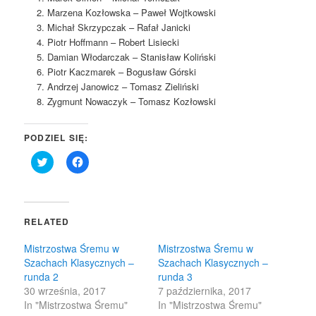
Marzena Kozłowska – Paweł Wojtkowski
Michał Skrzypczak – Rafał Janicki
Piotr Hoffmann – Robert Lisiecki
Damian Włodarczak – Stanisław Koliński
Piotr Kaczmarek – Bogusław Górski
Andrzej Janowicz – Tomasz Zieliński
Zygmunt Nowaczyk – Tomasz Kozłowski
PODZIEL SIĘ:
Click
Click
to
to
share
share
on
on
Twitter
Facebook
(Opens
(Opens
in
in
RELATED
new
new
window)
window)
Mistrzostwa Śremu w
Mistrzostwa Śremu w
Szachach Klasycznych –
Szachach Klasycznych –
runda 2
runda 3
30 września, 2017
7 października, 2017
In "Mistrzostwa Śremu"
In "Mistrzostwa Śremu"