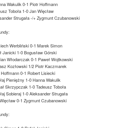
na Wakulik 0-1 Piotr Hoffmann
usz Toboła 1-0 Jan Więcław
sander Strugała -/+ Zygmunt Czubanowski
undy:
iech Werbliński 0-1 Marek Simon
ł Janicki 1-0 Bogusław Górski
an Włodarczak 0-1 Paweł Wojtkowski
sz Kozłowski 1/2 Piotr Kaczmarek
r Hoffmann 0-1 Robert Lisiecki
łaj Pieniężny 1-0 Hanna Wakulik
ał Skrzypczak 1-0 Tadeusz Toboła
łaj Sobieraj 1-0 Aleksander Strugała
Więcław 0-1 Zygmunt Czubanowski
undy: