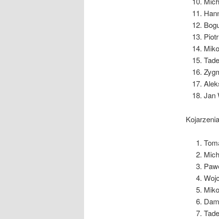
Mich
Hann
Bogu
Piot
Miko
Tade
Zygm
Alek
Jan 
Kojarzenia
Toma
Mich
Pawe
Wojc
Miko
Dami
Tade