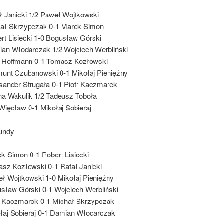
ł Janicki 1/2 Paweł Wojtkowski
ał Skrzypczak 0-1 Marek Simon
rt Lisiecki 1-0 Bogusław Górski
an Włodarczak 1/2 Wojciech Werbliński
r Hoffmann 0-1 Tomasz Kozłowski
unt Czubanowski 0-1 Mikołaj Pieniężny
sander Strugała 0-1 Piotr Kaczmarek
a Wakulik 1/2 Tadeusz Toboła
Więcław 0-1 Mikołaj Sobieraj
undy:
k Simon 0-1 Robert Lisiecki
sz Kozłowski 0-1 Rafał Janicki
ł Wojtkowski 1-0 Mikołaj Pieniężny
sław Górski 0-1 Wojciech Werbliński
r Kaczmarek 0-1 Michał Skrzypczak
łaj Sobieraj 0-1 Damian Włodarczak