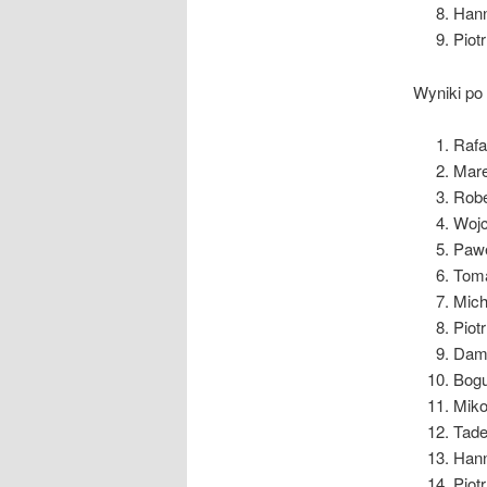
Hann
Piot
Wyniki po
Rafa
Mare
Robe
Wojc
Pawe
Toma
Mich
Piot
Dami
Bogu
Miko
Tade
Hann
Piot