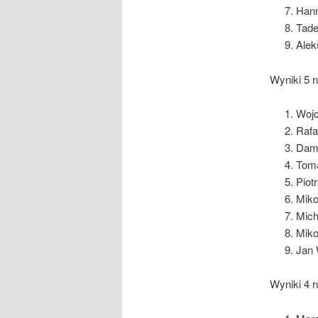
Hann
Tade
Alek
Wyniki 5 r
Wojc
Rafa
Dami
Toma
Piot
Miko
Mich
Miko
Jan 
Wyniki 4 r