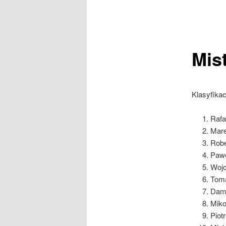
Mis
Klasyfika
Rafa
Mare
Robe
Pawe
Wojc
Toma
Dami
Miko
Piot