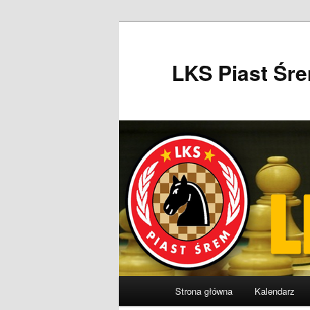
Przeskocz
do
tekstu
LKS Piast Śr
Główne
Strona główna
Kalendarz
menu