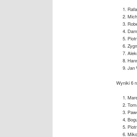
Rafa
Mich
Robe
Dami
Piot
Zygm
Alek
Hann
Jan 
Wyniki 6 r
Mare
Toma
Pawe
Bogu
Piot
Miko