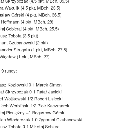
ał Skrzypczak (4,5 pkt, MBch. 35,5)
a Wakulik (4,5 pkt, MBch. 23,5)
sław Górski (4 pkt, MBch. 36,5)
r Hoffmann (4 pkt, MBch. 28)
łaj Sobieraj (4 pkt, MBch. 25,5)
usz Toboła (3,5 pkt)
unt Czubanowski (2 pkt)
sander Strugała (1 pkt, MBch. 27,5)
Więcław (1 pkt, MBch. 27)
 9 rundy:
sz Kozłowski 0-1 Marek Simon
ał Skrzypczak 0-1 Rafał Janicki
ł Wojtkowski 1/2 Robert Lisiecki
iech Werbliński 1/2 Piotr Kaczmarek
łaj Pieniężny +/- Bogusław Górski
an Włodarczak 1-0 Zygmunt Czubanowski
usz Toboła 0-1 Mikołaj Sobieraj