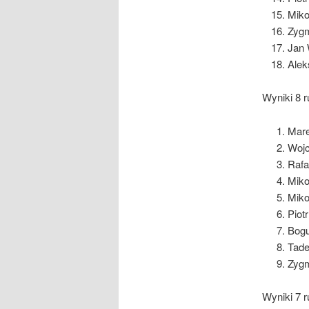
Miko
Zygm
Jan 
Alek
Wyniki 8 r
Mare
Wojc
Rafa
Miko
Miko
Piot
Bogu
Tade
Zygm
Wyniki 7 r