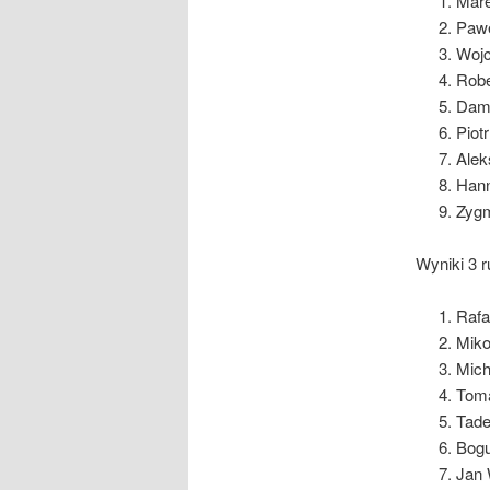
Mare
Pawe
Wojc
Robe
Dami
Piot
Alek
Hann
Zygm
Wyniki 3 r
Rafa
Miko
Mich
Toma
Tade
Bogu
Jan 