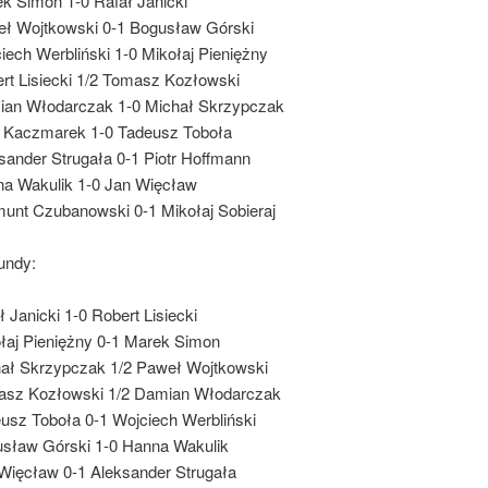
k Simon 1-0 Rafał Janicki
ł Wojtkowski 0-1 Bogusław Górski
iech Werbliński 1-0 Mikołaj Pieniężny
rt Lisiecki 1/2 Tomasz Kozłowski
an Włodarczak 1-0 Michał Skrzypczak
r Kaczmarek 1-0 Tadeusz Toboła
sander Strugała 0-1 Piotr Hoffmann
a Wakulik 1-0 Jan Więcław
unt Czubanowski 0-1 Mikołaj Sobieraj
undy:
ł Janicki 1-0 Robert Lisiecki
łaj Pieniężny 0-1 Marek Simon
ał Skrzypczak 1/2 Paweł Wojtkowski
sz Kozłowski 1/2 Damian Włodarczak
usz Toboła 0-1 Wojciech Werbliński
sław Górski 1-0 Hanna Wakulik
Więcław 0-1 Aleksander Strugała