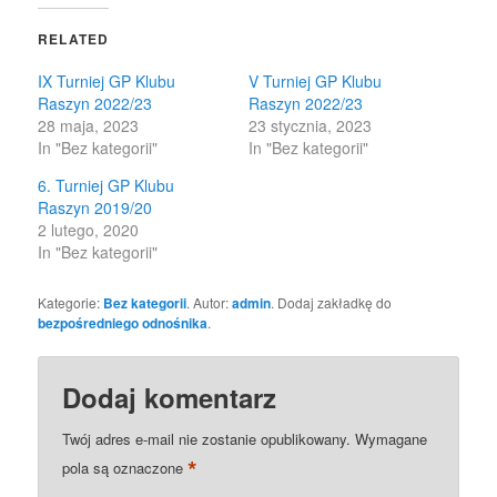
(Opens
(Opens
in
in
RELATED
new
new
window)
window)
IX Turniej GP Klubu
V Turniej GP Klubu
Raszyn 2022/23
Raszyn 2022/23
28 maja, 2023
23 stycznia, 2023
In "Bez kategorii"
In "Bez kategorii"
6. Turniej GP Klubu
Raszyn 2019/20
2 lutego, 2020
In "Bez kategorii"
Kategorie:
Bez kategorii
. Autor:
admin
. Dodaj zakładkę do
bezpośredniego odnośnika
.
Dodaj komentarz
Twój adres e-mail nie zostanie opublikowany.
Wymagane
*
pola są oznaczone