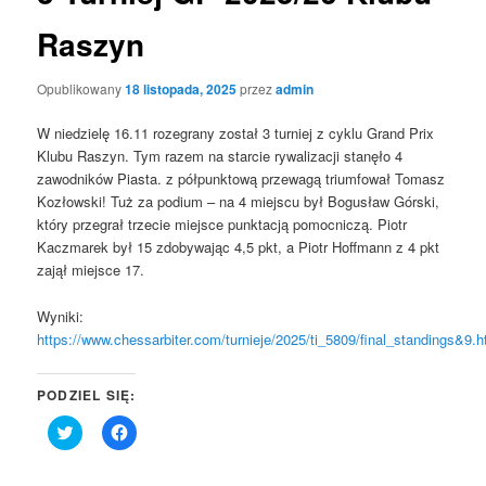
Raszyn
Opublikowany
18 listopada, 2025
przez
admin
W niedzielę 16.11 rozegrany został 3 turniej z cyklu Grand Prix
Klubu Raszyn. Tym razem na starcie rywalizacji stanęło 4
zawodników Piasta. z półpunktową przewagą triumfował Tomasz
Kozłowski! Tuż za podium – na 4 miejscu był Bogusław Górski,
który przegrał trzecie miejsce punktacją pomocniczą. Piotr
Kaczmarek był 15 zdobywając 4,5 pkt, a Piotr Hoffmann z 4 pkt
zajął miejsce 17.
Wyniki:
https://www.chessarbiter.com/turnieje/2025/ti_5809/final_standings&9.h
PODZIEL SIĘ:
Click
Click
to
to
share
share
on
on
Twitter
Facebook