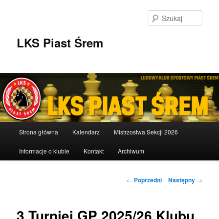
Przeskocz
do
Szuka
tekstu
LKS Piast Śrem
Główne
Strona główna
Kalendarz
Mistrzostwa Sekcji 2026
menu
Informacje o klubie
Kontakt
Archiwum
Nawigacja
←
Poprzedni
Następny
→
wpisu
3 Turniej GP 2025/26 Klubu