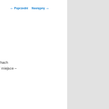
Nawigacja
←
Poprzedni
Następny
→
wpisu
chach
 miejsce –