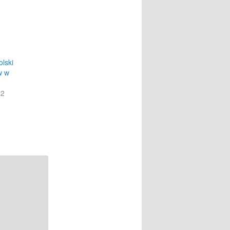
olski
w w
22