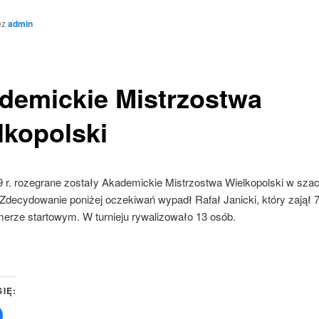
ez
admin
demickie Mistrzostwa
lkopolski
9 r. rozegrane zostały Akademickie Mistrzostwa Wielkopolski w sza
Zdecydowanie poniżej oczekiwań wypadł Rafał Janicki, który zajął 7
merze startowym. W turnieju rywalizowało 13 osób.
SIĘ:
Click