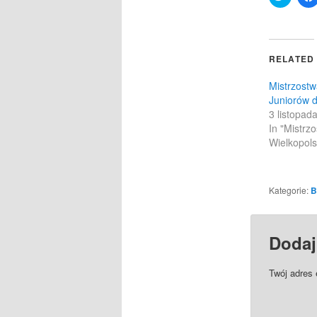
to
share
on
Twitter
(Opens
in
RELATED
new
windo
Mistrzostw
Juniorów d
3 listopad
In "Mistrz
Wielkopols
Kategorie:
B
Dodaj
Twój adres 