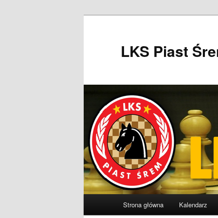
Przeskocz
do
tekstu
LKS Piast Śr
Główne
Strona główna
Kalendarz
menu