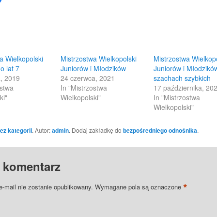
to
share
on
Facebook
(Opens
in
new
w)
window)
a Wielkopolski
Mistrzostwa Wielkopolski
Mistrzostwa Wielkop
o lat 7
Juniorów i Młodzików
Juniorów i Młodzikó
a, 2019
24 czerwca, 2021
szachach szybkich
ostwa
In "Mistrzostwa
17 października, 20
ki"
Wielkopolski"
In "Mistrzostwa
Wielkopolski"
ez kategorii
. Autor:
admin
. Dodaj zakładkę do
bezpośredniego odnośnika
.
 komentarz
*
e-mail nie zostanie opublikowany.
Wymagane pola są oznaczone