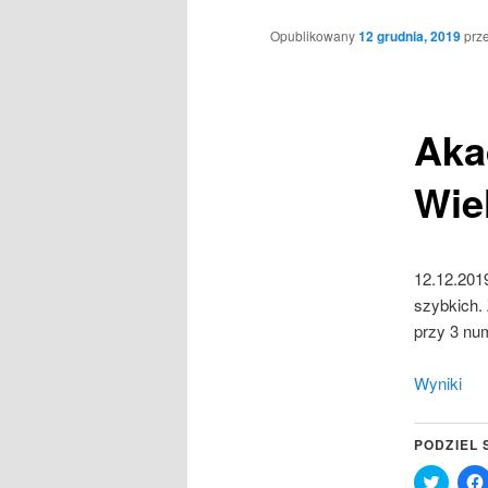
Opublikowany
12 grudnia, 2019
prz
Aka
Wie
12.12.201
szybkich. 
przy 3 nu
Wyniki
PODZIEL 
Click