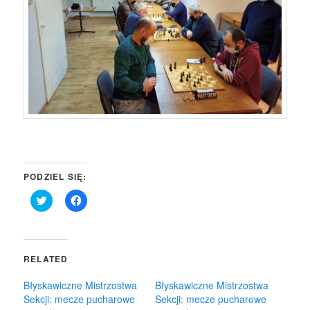
PODZIEL SIĘ:
Click
Click
to
to
share
share
on
on
Twitter
Facebook
(Opens
(Opens
in
in
RELATED
new
new
window)
window)
Błyskawiczne Mistrzostwa
Błyskawiczne Mistrzostwa
Sekcji: mecze pucharowe
Sekcji: mecze pucharowe