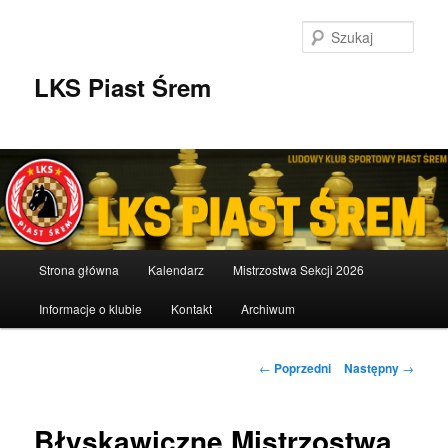
Przeskocz
do
Szuka
tekstu
LKS Piast Śrem
Główne
Strona główna
Kalendarz
Mistrzostwa Sekcji 2026
menu
Informacje o klubie
Kontakt
Archiwum
Nawigacja
←
Poprzedni
Następny
→
wpisu
Błyskawiczne Mistrzostwa