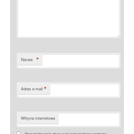
*
Nazwa
*
Adres e-mail
Witryna internetowa
Zapamiętaj moje dane w tej przeglądarce podczas