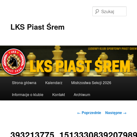
Przeskocz
do
Szuka
tekstu
LKS Piast Śrem
Główne
Strona główna
Kalendarz
Mistrzostwa Sekcji 2026
menu
Informacje o klubie
Kontakt
Archiwum
Nawigacja
← Poprzednie
Następne →
po
obrazkach
393213775_151333083920798