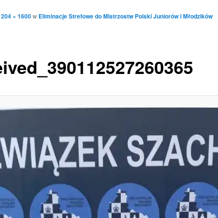
1204 × 1600
w
Eliminacje Strefowe do Mistrzostw Polski Juniorów i Młodzików
eived_390112527260365