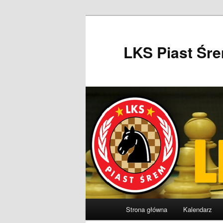
Przeskocz
do
tekstu
LKS Piast Śr
Główne
Strona główna
Kalendarz
menu