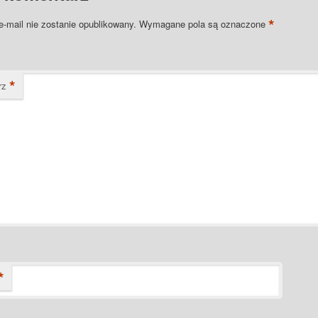
*
e-mail nie zostanie opublikowany.
Wymagane pola są oznaczone
*
rz
*