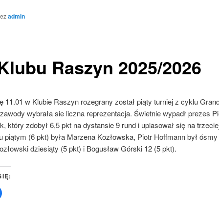
zez
admin
Klubu Raszyn 2025/2026
ę 11.01 w Klubie Raszyn rozegrany został piąty turniej z cyklu Grand
zawody wybrała sie liczna reprezentacja. Świetnie wypadł prezes Pi
 który zdobył 6,5 pkt na dystansie 9 rund i uplasował się na trzeciej
u piątym (6 pkt) była Marzena Kozłowska, Piotr Hoffmann był ósmy (
łowski dziesiąty (5 pkt) i Bogusław Górski 12 (5 pkt).
SIĘ:
Click
to
share
on
Facebook