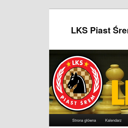
Przeskocz
do
tekstu
LKS Piast Śr
Główne
Strona główna
Kalendarz
menu