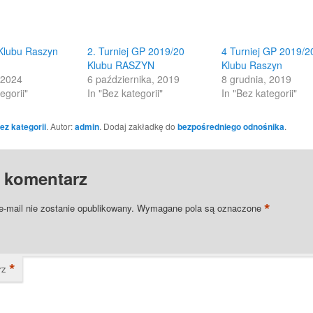
(Opens
in
new
w)
window)
 Klubu Raszyn
2. Turniej GP 2019/20
4 Turniej GP 2019/2
Klubu RASZYN
Klubu Raszyn
 2024
6 października, 2019
8 grudnia, 2019
egorii"
In "Bez kategorii"
In "Bez kategorii"
ez kategorii
. Autor:
admin
. Dodaj zakładkę do
bezpośredniego odnośnika
.
 komentarz
*
e-mail nie zostanie opublikowany.
Wymagane pola są oznaczone
*
rz