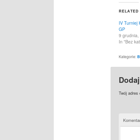
(Opens
in
RELATED
new
windo
IV Turniej
GP
9 grudnia,
In "Bez kat
Kategorie:
B
Dodaj
Twój adres 
Komenta