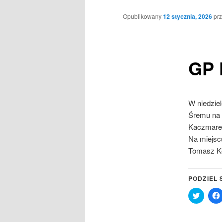
Opublikowany
12 stycznia, 2026
pr
GP 
W niedziel
Śremu na 
Kaczmarek,
Na miejsc
Tomasz Koz
PODZIEL 
Click
to
share
on
Twitter