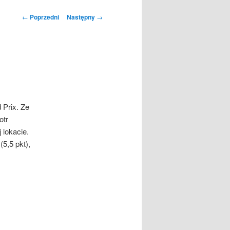
Nawigacja
←
Poprzedni
Następny
→
wpisu
 Prix. Ze
otr
 lokacie.
5,5 pkt),