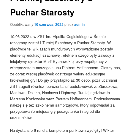
Puchar Starosty
Opublikowany
10 czerwca, 2022
przez
admin
10.06.2022 r. w ZST im. Hipolita Cegielskiego w Śremie
rozegrany został I Turniej Szachowy o Puchar Starosty. W
placówce tej w klasach mundurowych wprowadzone zostały
elementy edukacji szachowej, efektem czego były zawody z
inicjatywy dyrektor Marii Bychawskiej przy współpracy z
wiceprezesem naszego klubu Piotrem Hoffmannem. Cieszy nas,
że coraz więcej placówek dostrzega walory edukacyjne
królewskiej gry! Do gry przystąpiło aż 30 osób, poza uczniami
ZST zagrali również reprezentanci podstawówek z: Zbrudzewa,
Masłowa, Dolska, Nochowa i Dąbrowy. Turniej sędziowała
Marzena Kozłowska wraz Piotrem Hoffmannem. Podziękowania
należę się też szkolnemu samorządowi, który odpowiadał za
przygotowanie miejsca gry poczęstunku i nagród dla
uczestników.
Na dystansie 6 rund z kompletem punktów zwyciężył Wiktor