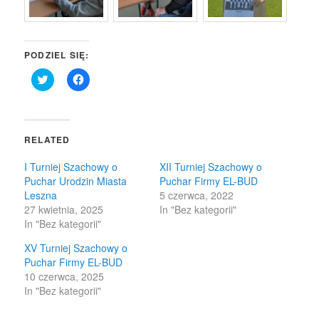
PODZIEL SIĘ:
Click
Click
to
to
share
share
on
on
Twitter
Facebook
(Opens
(Opens
in
in
RELATED
new
new
window)
window)
I Turniej Szachowy o
XII Turniej Szachowy o
Puchar Urodzin Miasta
Puchar Firmy EL-BUD
Leszna
5 czerwca, 2022
27 kwietnia, 2025
In "Bez kategorii"
In "Bez kategorii"
XV Turniej Szachowy o
Puchar Firmy EL-BUD
10 czerwca, 2025
In "Bez kategorii"