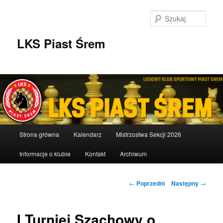
Przeskocz
do
Szuka
tekstu
LKS Piast Śrem
Główne
Strona główna
Kalendarz
Mistrzostwa Sekcji 2026
menu
Informacje o klubie
Kontakt
Archiwum
Nawigacja
←
Poprzedni
Następny
→
wpisu
I Turniej Szachowy o