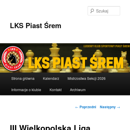
Przeskocz
do
Szuka
tekstu
LKS Piast Śrem
Główne
Strona główna
Kalendarz
Mistrzostwa Sekcji 2026
menu
Informacje o klubie
Kontakt
Archiwum
Nawigacja
←
Poprzedni
Następny
→
wpisu
III Wielkopolska Liga