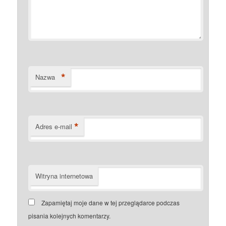
*
Nazwa
*
Adres e-mail
Witryna internetowa
Zapamiętaj moje dane w tej przeglądarce podczas
pisania kolejnych komentarzy.