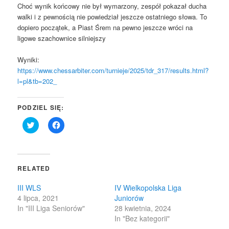
Choć wynik końcowy nie był wymarzony, zespół pokazał ducha
walki i z pewnością nie powiedział jeszcze ostatniego słowa. To
dopiero początek, a Piast Śrem na pewno jeszcze wróci na
ligowe szachownice silniejszy
Wyniki:
https://www.chessarbiter.com/turnieje/2025/tdr_317/results.html?
l=pl&tb=202_
PODZIEL SIĘ:
Click
Click
to
to
share
share
on
on
Twitter
Facebook
(Opens
(Opens
in
in
RELATED
new
new
window)
window)
III WLS
IV Wielkopolska Liga
4 lipca, 2021
Juniorów
In "III Liga Seniorów"
28 kwietnia, 2024
In "Bez kategorii"