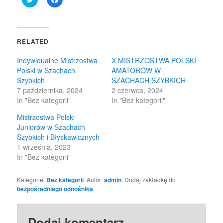
to
to
share
share
on
on
Twitter
Facebook
(Opens
(Opens
in
in
RELATED
new
new
window)
window)
Indywidualne Mistrzostwa
X MISTRZOSTWA POLSKI
Polski w Szachach
AMATORÓW W
Szybkich
SZACHACH SZYBKICH
7 października, 2024
2 czerwca, 2024
In "Bez kategorii"
In "Bez kategorii"
Mistrzostwa Polski
Juniorów w Szachach
Szybkich i Błyskawicznych
1 września, 2023
In "Bez kategorii"
Kategorie:
Bez kategorii
. Autor:
admin
. Dodaj zakładkę do
bezpośredniego odnośnika
.
Dodaj komentarz