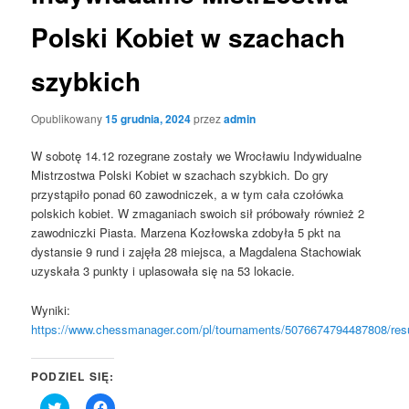
Polski Kobiet w szachach
szybkich
Opublikowany
15 grudnia, 2024
przez
admin
W sobotę 14.12 rozegrane zostały we Wrocławiu Indywidualne
Mistrzostwa Polski Kobiet w szachach szybkich. Do gry
przystąpiło ponad 60 zawodniczek, a w tym cała czołówka
polskich kobiet. W zmaganiach swoich sił próbowały również 2
zawodniczki Piasta. Marzena Kozłowska zdobyła 5 pkt na
dystansie 9 rund i zajęła 28 miejsca, a Magdalena Stachowiak
uzyskała 3 punkty i uplasowała się na 53 lokacie.
Wyniki:
https://www.chessmanager.com/pl/tournaments/5076674794487808/resu
PODZIEL SIĘ:
Click
Click