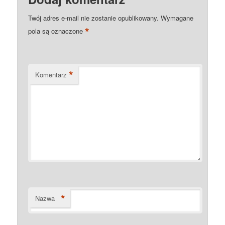
Twój adres e-mail nie zostanie opublikowany.
Wymagane
*
pola są oznaczone
*
Komentarz
*
Nazwa