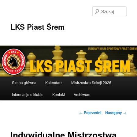
Przeskocz
do
Szuka
tekstu
LKS Piast Śrem
Główne
Strona główna
Kalendarz
Mistrzostwa Sekcji 2026
menu
Informacje o klubie
Kontakt
Archiwum
Nawigacja
←
Poprzedni
Następny
→
wpisu
Indywidualne Mistrzostwa