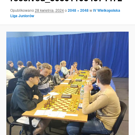
Opublikowano
28 kwietnia, 2024
o
2048 × 2048
w
IV Wielkopolska
Liga Juniorów