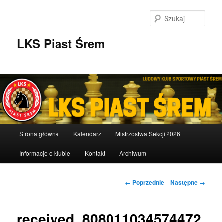
Przeskocz
do
Szuka
tekstu
LKS Piast Śrem
Główne
Strona główna
Kalendarz
Mistrzostwa Sekcji 2026
menu
Informacje o klubie
Kontakt
Archiwum
Nawigacja
← Poprzednie
Następne →
po
obrazkach
received_808011034574472