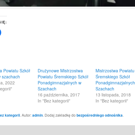
SIĘ:
Click
to
share
on
Facebook
(Opens
in
new
w)
window)
a Powiatu Szkół
Drużynowe Mistrzostwa
Mistrzostwa Powiatu
w szachach
Powiatu Śremskiego Szkół
Śremskiego Szkół
da, 2022
Ponadgimnazjalnych w
Ponadgimnazjalnych
egorii"
Szachach
Szachach
16 października, 2017
13 listopada, 2018
In "Bez kategorii"
In "Bez kategorii"
ez kategorii
. Autor:
admin
. Dodaj zakładkę do
bezpośredniego odnośnika
.