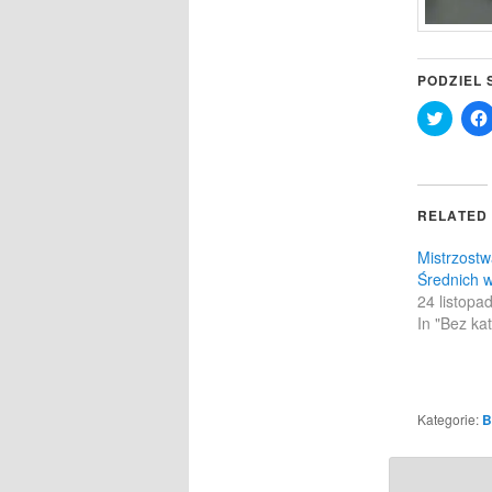
PODZIEL 
Click
to
share
on
Twitter
(Opens
in
RELATED
new
windo
Mistrzostw
Średnich 
24 listopa
In "Bez kat
Kategorie:
B