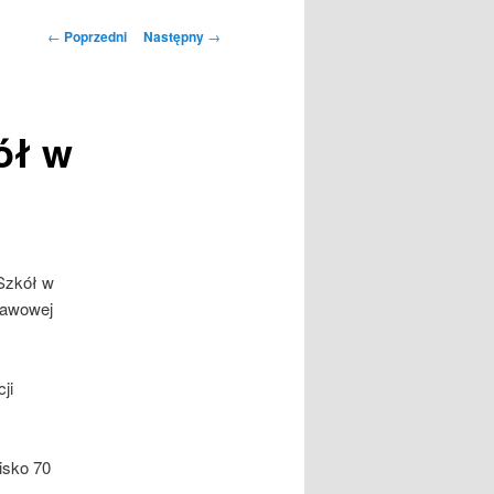
Nawigacja
←
Poprzedni
Następny
→
wpisu
ół w
Szkół w
stawowej
ji
lisko 70