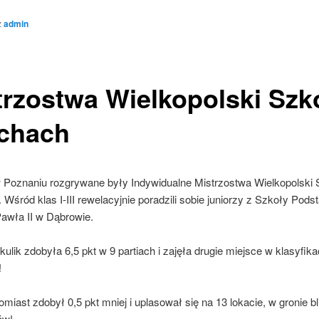
z
admin
trzostwa Wielkopolski Szk
chach
 Poznaniu rozgrywane były Indywidualne Mistrzostwa Wielkopolski 
Wśród klas I-III rewelacyjnie poradzili sobie juniorzy z Szkoły Pod
Pawła II w Dąbrowie.
lik zdobyła 6,5 pkt w 9 partiach i zajęła drugie miejsce w klasyfikac
!
omiast zdobył 0,5 pkt mniej i uplasował się na 13 lokacie, w gronie b
ów!