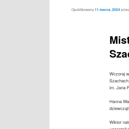
Opublikowany
11 marca, 2024
prze
Mis
Sza
Wczoraj w
Szachach. 
im. Jana 
Hanna Waku
dziewcząt
Wiktor nat
uczestnik