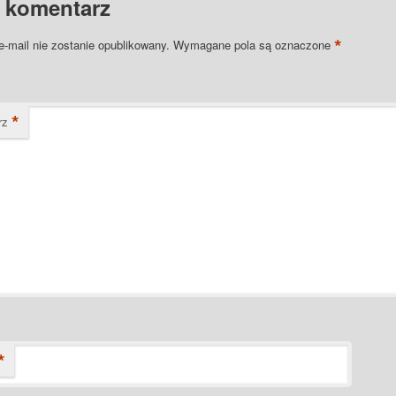
 komentarz
*
e-mail nie zostanie opublikowany.
Wymagane pola są oznaczone
*
rz
*