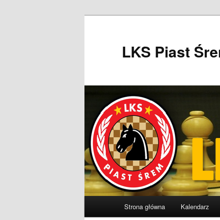
Przeskocz
do
tekstu
LKS Piast Śr
Główne
Strona główna
Kalendarz
menu