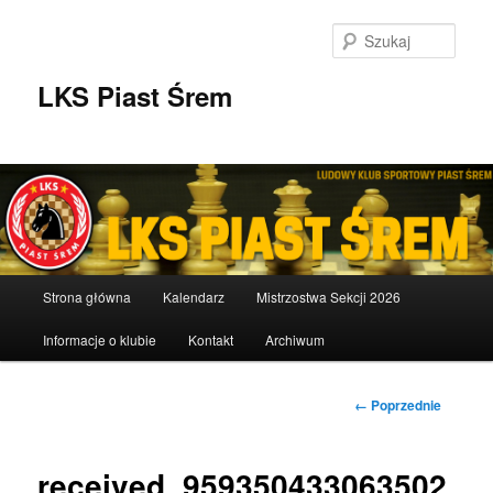
Przeskocz
do
Szuka
tekstu
LKS Piast Śrem
Główne
Strona główna
Kalendarz
Mistrzostwa Sekcji 2026
menu
Informacje o klubie
Kontakt
Archiwum
Nawigacja
← Poprzednie
po
obrazkach
received_959350433063502