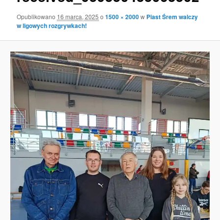
Opublikowano
16 marca, 2025
o
1500 × 2000
w
Piast Śrem walczy
w ligowych rozgrywkach!