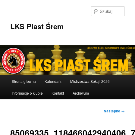
Przeskocz
do
Szuka
tekstu
LKS Piast Śrem
Główne
Strona główna
Kalendarz
Mistrzostwa Sekcji 2026
menu
Informacje o klubie
Kontakt
Archiwum
Nawigacja
Następne →
po
obrazkach
85069335_118466042940406_