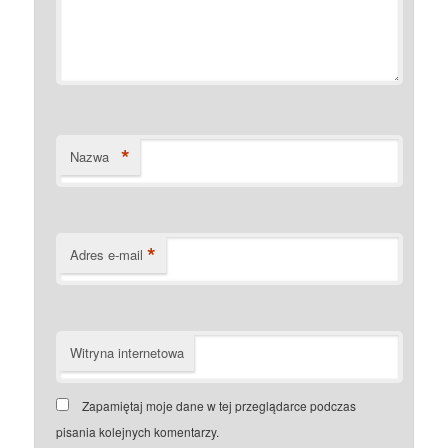
*
Nazwa
*
Adres e-mail
Witryna internetowa
Zapamiętaj moje dane w tej przeglądarce podczas
pisania kolejnych komentarzy.