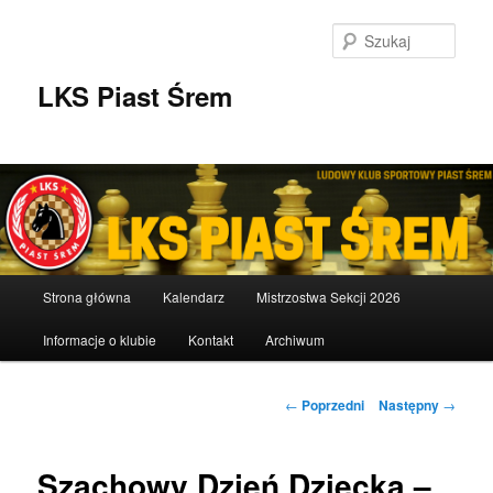
Przeskocz
do
Szuka
tekstu
LKS Piast Śrem
Główne
Strona główna
Kalendarz
Mistrzostwa Sekcji 2026
menu
Informacje o klubie
Kontakt
Archiwum
Nawigacja
←
Poprzedni
Następny
→
wpisu
Szachowy Dzień Dziecka –