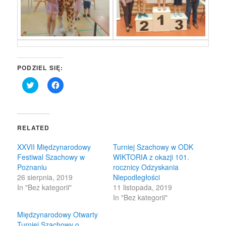
PODZIEL SIĘ:
Click
Click
to
to
share
share
on
on
Twitter
Facebook
(Opens
(Opens
in
in
RELATED
new
new
window)
window)
XXVII Międzynarodowy
Turniej Szachowy w ODK
Festiwal Szachowy w
WIKTORIA z okazji 101.
Poznaniu
rocznicy Odzyskania
26 sierpnia, 2019
Niepodległości
In "Bez kategorii"
11 listopada, 2019
In "Bez kategorii"
Międzynarodowy Otwarty
Turniej Szachowy o