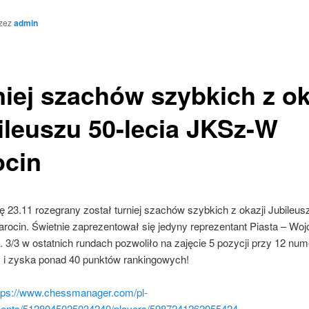
rzez
admin
niej szachów szybkich z ok
ileuszu 50-lecia JKSz-W
ocin
ę 23.11 rozegrany został turniej szachów szybkich z okazji Jubileusz
rocin. Świetnie zaprezentował się jedyny reprezentant Piasta – Woj
. 3/3 w ostatnich rundach pozwoliło na zajęcie 5 pozycji przy 12 nu
 i zyska ponad 40 punktów rankingowych!
tps://www.chessmanager.com/pl-
ments/5128045025034240/players/5987241262055424