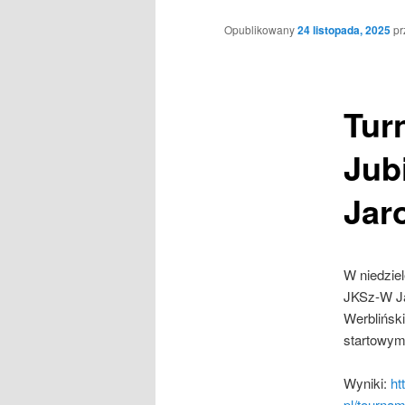
Opublikowany
24 listopada, 2025
p
Tur
Jub
Jar
W niedziel
JKSz-W Ja
Werbliński
startowym
Wyniki:
ht
pl/tourna