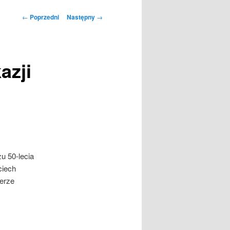
Nawigacja
←
Poprzedni
Następny
→
wpisu
azji
u 50-lecia
ciech
merze