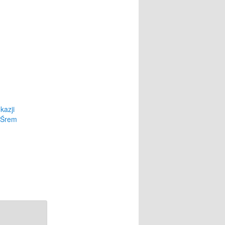
kazji
t Śrem
1