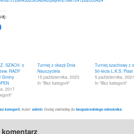
SIĘ:
Click
to
share
on
Facebook
(Opens
in
new
w)
window)
RZ. SZACH. o
Turniej z okazji Dnia
Turniej szachowy z o
rzew. RADY
Nauczyciela
50-lecia L.K.S. Pias
J Gminy
15 października, 2023
5 października, 202
OPEN
In "Bez kategorii"
In "Bez kategorii"
da, 2017
egorii"
ez kategorii
. Autor:
admin
. Dodaj zakładkę do
bezpośredniego odnośnika
.
 komentarz