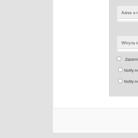
Adres e-
Witryna i
Zapamię
Notify m
Notify m