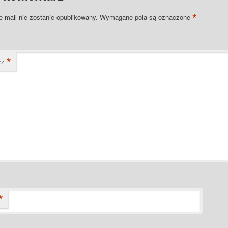
*
e-mail nie zostanie opublikowany.
Wymagane pola są oznaczone
*
rz
*