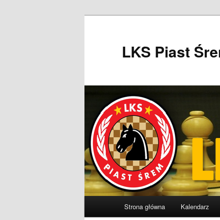
Przeskocz
do
tekstu
LKS Piast Śr
Główne
Strona główna
Kalendarz
menu