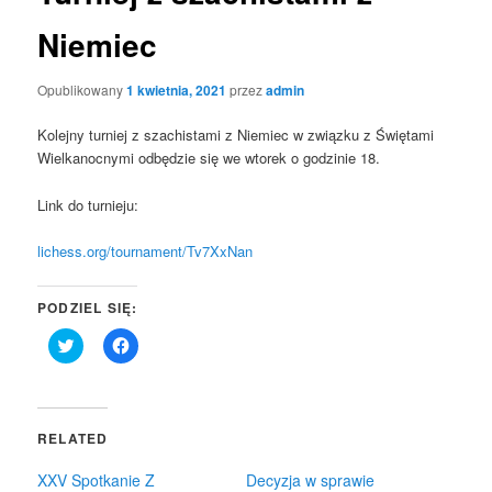
Niemiec
Opublikowany
1 kwietnia, 2021
przez
admin
Kolejny turniej z szachistami z Niemiec w związku z Świętami
Wielkanocnymi odbędzie się we wtorek o godzinie 18.
Link do turnieju:
lichess.org/tournament/Tv7XxNan
PODZIEL SIĘ:
Click
Click
to
to
share
share
on
on
Twitter
Facebook
(Opens
(Opens
in
in
RELATED
new
new
window)
window)
XXV Spotkanie Z
Decyzja w sprawie