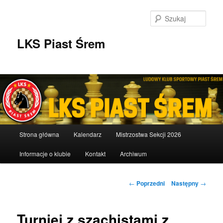
Przeskocz
do
Szuka
tekstu
LKS Piast Śrem
Główne
Strona główna
Kalendarz
Mistrzostwa Sekcji 2026
menu
Informacje o klubie
Kontakt
Archiwum
Nawigacja
←
Poprzedni
Następny
→
wpisu
Turniej z szachistami z