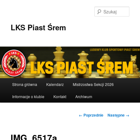
Przeskocz
do
Szuka
tekstu
LKS Piast Śrem
Główne
Strona główna
Kalendarz
Mistrzostwa Sekcji 2026
menu
Informacje o klubie
Kontakt
Archiwum
Nawigacja
← Poprzednie
Następne →
po
obrazkach
IMG_6517a