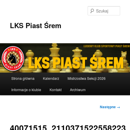
Przeskocz
do
Szuka
tekstu
LKS Piast Śrem
Główne
Strona główna
Kalendarz
Mistrzostwa Sekcji 2026
menu
Informacje o klubie
Kontakt
Archiwum
Nawigacja
Następne →
po
obrazkach
40071515_2110371522558223