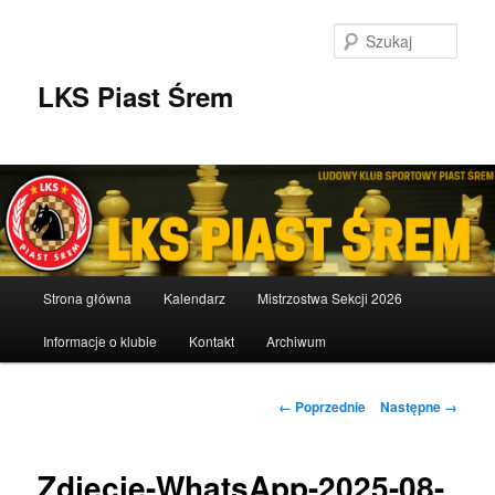
Przeskocz
do
Szuka
tekstu
LKS Piast Śrem
Główne
Strona główna
Kalendarz
Mistrzostwa Sekcji 2026
menu
Informacje o klubie
Kontakt
Archiwum
Nawigacja
← Poprzednie
Następne →
po
obrazkach
Zdjecie-WhatsApp-2025-08-