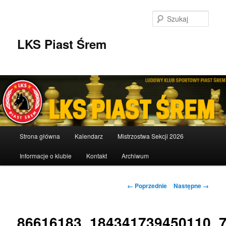
Przeskocz
do
Szuka
tekstu
LKS Piast Śrem
Główne
Strona główna
Kalendarz
Mistrzostwa Sekcji 2026
menu
Informacje o klubie
Kontakt
Archiwum
Nawigacja
← Poprzednie
Następne →
po
obrazkach
86616183_184341739450110_