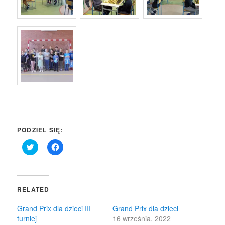
PODZIEL SIĘ:
Click
Click
to
to
share
share
on
on
Twitter
Facebook
(Opens
(Opens
in
in
RELATED
new
new
window)
window)
Grand Prix dla dzieci III
Grand Prix dla dzieci
turniej
16 września, 2022