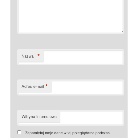
*
Nazwa
*
Adres e-mail
Witryna internetowa
Zapamiętaj moje dane w tej przeglądarce podczas