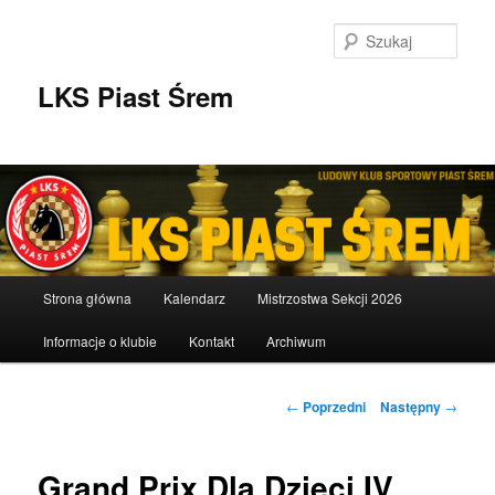
Przeskocz
do
Szuka
tekstu
LKS Piast Śrem
Główne
Strona główna
Kalendarz
Mistrzostwa Sekcji 2026
menu
Informacje o klubie
Kontakt
Archiwum
Nawigacja
←
Poprzedni
Następny
→
wpisu
Grand Prix Dla Dzieci IV