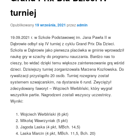
turniej
Opublikowany
19 września, 2021
przez
admin
19.09.2021 r. w Szkole Podstawowej im. Jana Pawła II w
Dąbrowie odbył się IV turniej z cyklu Grand Prix Dla Dzieci.
Szkoła w Dąbrowie jako pierwsza placówka w gminie wprowadził
naukę gry w szachy do programu nauczania. Bardzo nas to
cieszy, bo widać dzięki temu większe zainteresowanie grą wśród
dzieci. Dzisiejszy turniej zorganizowała Marzena Kozłowska. Do
rywalizacji przystąpiło 20 osób. Turniej rozegrany został
systemem szwajcarskim, na dystansie 6 rund. Zwyciężył
zdecydowany faworyt – Wojciech Werbliński, który wygrał
wszystkie partie. Nagrodzeni zostali wszyscy uczestnicy.
Wyniki:
Wojciech Werbliński (6 pkt)
Mikołaj Wawrzyniak (5 pkt)
Jagoda Laska (4 pkt, MBch. 14,5)
Laska Marcin (4 pkt, MBch. 11,5, Bch. 20)