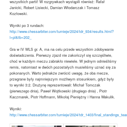
wszystkich partii! W rozgrywkach wystąpili również: Rafał
Janicki, Robert Lisiecki, Damian Włodarczak i Tomasz
Kozłowski.
Wyniki po 3 rundach:
http://www.chessarbiter.com/turnieje/2024/tdr_934/results.html?
l=pl&tb=202_
Gra w IV WLS gr. A, ma na celu przede wszystkim zdobywanie
doświadczenia. Pierwszy zjazd nie zakończył się szczęśliwie,
choć w każdym meczu zabrakło niewiele. W jednym odnieśliśmy
remis, natomiast w dwóch pozostałych musieliśmy uznać się za
pokonanych. Warto jednakże zwrócić uwagę, że oba mecze,
przegrane były najmniejszym możliwym stosunkiem, gdyż były
to wyniki 3:2. Drużynę reprezentowali: Michał Tomczak
(pierwszego dnia), Paweł Wojtkowski (drugiego dnia) , Piotr
Kaczmarek, Piotr Hoffmann, Mikołaj Pieniężny i Hanna Wakulik.
Wyniki:
http://www.chessarbiter.com/turnieje/2024/tdr_1403/final_standings_t