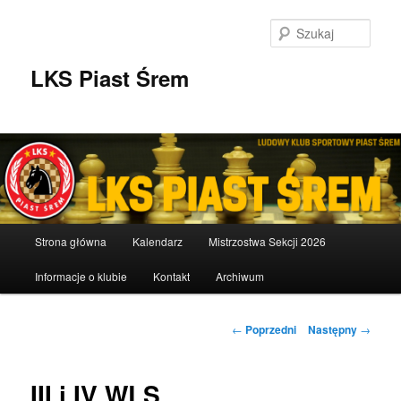
Przeskocz
do
Szuka
tekstu
LKS Piast Śrem
Główne
Strona główna
Kalendarz
Mistrzostwa Sekcji 2026
menu
Informacje o klubie
Kontakt
Archiwum
Nawigacja
←
Poprzedni
Następny
→
wpisu
III i IV WLS