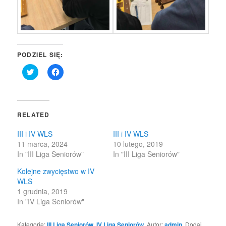
PODZIEL SIĘ:
Click
Click
to
to
share
share
on
on
Twitter
Facebook
(Opens
(Opens
in
in
RELATED
new
new
window)
window)
III i IV WLS
III i IV WLS
11 marca, 2024
10 lutego, 2019
In "III Liga Seniorów"
In "III Liga Seniorów"
Kolejne zwycięstwo w IV
WLS
1 grudnia, 2019
In "IV Liga Seniorów"
Kategorie:
III Liga Seniorów
,
IV Liga Seniorów
. Autor:
admin
. Dodaj