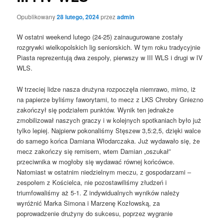
Opublikowany
28 lutego, 2024
przez
admin
W ostatni weekend lutego (24-25) zainaugurowane zostały
rozgrywki wielkopolskich lig seniorskich. W tym roku tradycyjnie
Piasta reprezentują dwa zespoły, pierwszy w III WLS i drugi w IV
WLS.
W trzeciej lidze nasza drużyna rozpoczęła niemrawo, mimo, iż
na papierze byliśmy faworytami, to mecz z LKS Chrobry Gniezno
zakończył się podziałem punktów. Wynik ten jednakże
zmobilizował naszych graczy i w kolejnych spotkaniach było już
tylko lepiej. Najpierw pokonaliśmy Stęszew 3,5:2,5, dzięki walce
do samego końca Damiana Włodarczaka. Już wydawało się, że
mecz zakończy się remisem, wtem Damian „oszukał”
przeciwnika w mogłoby się wydawać równej końcówce.
Natomiast w ostatnim niedzielnym meczu, z gospodarzami –
zespołem z Kościelca, nie pozostawiliśmy złudzeń i
triumfowaliśmy aż 5-1. Z indywidualnych wyników należy
wyróżnić Marka Simona i Marzenę Kozłowską, za
poprowadzenie drużyny do sukcesu, poprzez wygranie