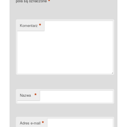
*
pola są oznaczone
*
Komentarz
*
Nazwa
*
Adres e-mail