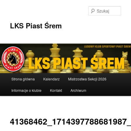
Przeskocz
do
Szuka
tekstu
LKS Piast Śrem
Główne
Strona główna
Kalendarz
Mistrzostwa Sekcji 2026
menu
Informacje o klubie
Kontakt
Archiwum
Nawigac
po
41368462_1714397788681987
obrazka