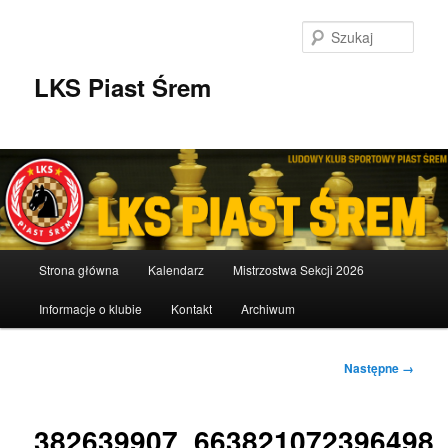
Przeskocz
do
Szuka
tekstu
LKS Piast Śrem
Główne
Strona główna
Kalendarz
Mistrzostwa Sekcji 2026
menu
Informacje o klubie
Kontakt
Archiwum
Nawigacja
Następne →
po
obrazkach
382639907_663821072396498