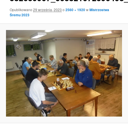
Opublikowano
29 września, 2023
o
2560 × 1920
w
Mistrzostwa
Śremu 2023