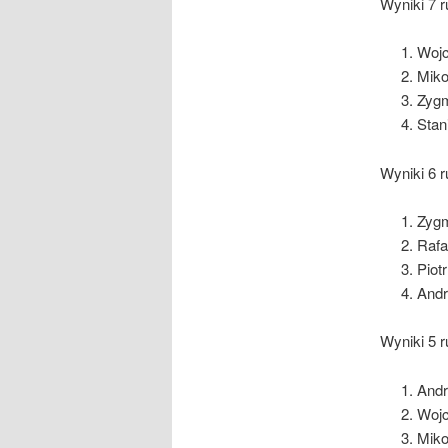
Wyniki 7 r
Wojc
Miko
Zygm
Stan
Wyniki 6 r
Zygm
Rafa
Piot
Andr
Wyniki 5 r
Andr
Wojc
Miko