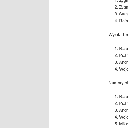
Zygm
Stan
Rafa
Wyniki 1 r
Rafa
Piot
Andr
Wojc
Numery st
Rafa
Piot
Andr
Wojc
Miko