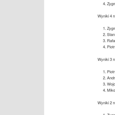
Zygm
Wyniki 4 r
Zyg
Stan
Rafa
Piot
Wyniki 3 r
Piot
Andr
Wojc
Miko
Wyniki 2 r
Zygm