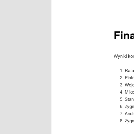
Fin
Wyniki ko
Rafa
Piot
Wojc
Miko
Stan
Zygm
Andr
Zygm