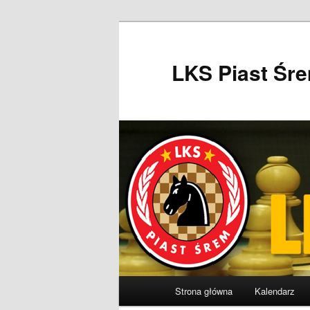
Przeskocz
do
tekstu
LKS Piast Śr
Główne
Strona główna
Kalendarz
menu