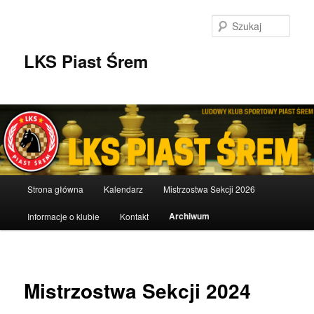
Przeskocz
do
Szuka
tekstu
LKS Piast Śrem
Główne
Strona główna
Kalendarz
Mistrzostwa Sekcji 2026
menu
Archiwum
Informacje o klubie
Kontakt
Mistrzostwa Sekcji 2024