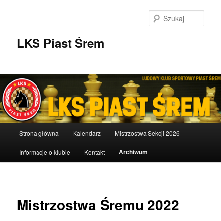
Przeskocz
do
Szuka
tekstu
LKS Piast Śrem
Główne
Strona główna
Kalendarz
Mistrzostwa Sekcji 2026
menu
Archiwum
Informacje o klubie
Kontakt
Mistrzostwa Śremu 2022