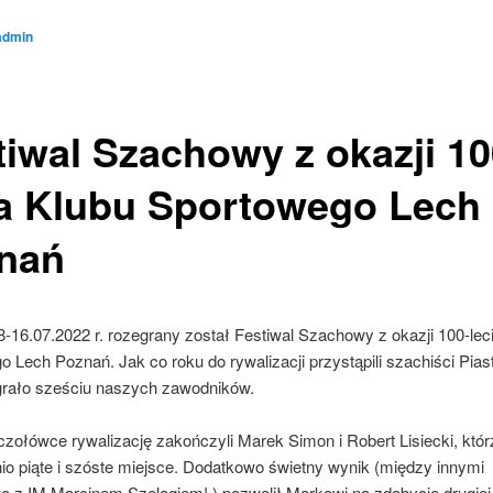
admin
tiwal Szachowy z okazji 10
ia Klubu Sportowego Lech
nań
-16.07.2022 r. rozegrany został Festiwal Szachowy z okazji 100-lec
 Lech Poznań. Jak co roku do rywalizacji przystąpili szachiści Pias
rało sześciu naszych zawodników.
czołówce rywalizację zakończyli Marek Simon i Robert Lisiecki, którz
io piąte i szóste miejsce. Dodatkowo świetny wynik (między innymi
o z IM Marcinem Szelągiem! ) pozwolił Markowi na zdobycie drugie