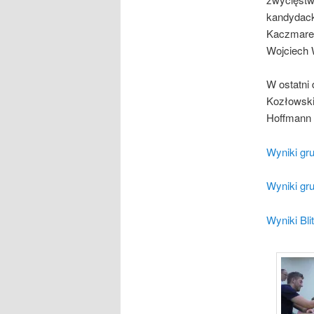
kandydacki
Kaczmarek 
Wojciech W
W ostatni 
Kozłowski 
Hoffmann 
Wyniki gr
Wyniki gr
Wyniki Bli