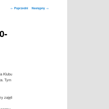
Nawigacja
←
Poprzedni
Następny
→
wpisu
0-
ia Klubu
ta. Tym
y zajęli
j normy