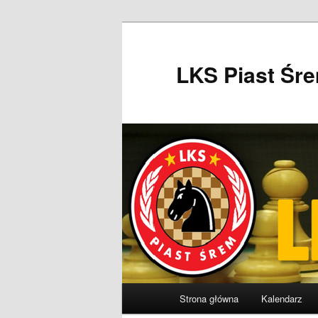
Przeskocz
do
tekstu
LKS Piast Śr
Główne
Strona główna
Kalendarz
menu