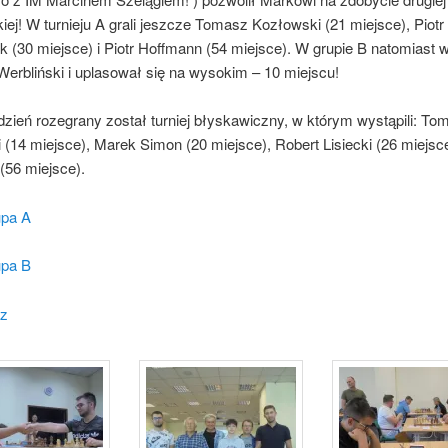
ej! W turnieju A grali jeszcze Tomasz Kozłowski (21 miejsce), Piotr
(30 miejsce) i Piotr Hoffmann (54 miejsce). W grupie B natomiast w
erbliński i uplasował się na wysokim – 10 miejscu!
dzień rozegrany został turniej błyskawiczny, w którym wystąpili: To
(14 miejsce), Marek Simon (20 miejsce), Robert Lisiecki (26 miejsce)
(56 miejsce).
upa A
upa B
tz