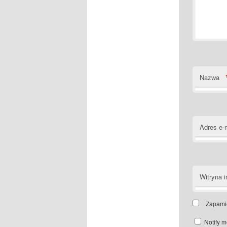
Nazwa
Adres e-
Witryna i
Zapamię
Notify m