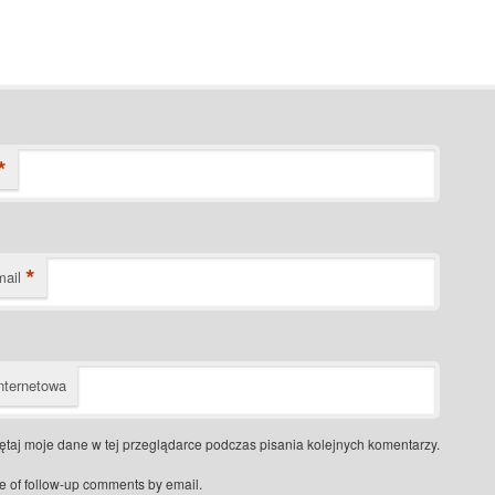
*
*
mail
nternetowa
taj moje dane w tej przeglądarce podczas pisania kolejnych komentarzy.
e of follow-up comments by email.