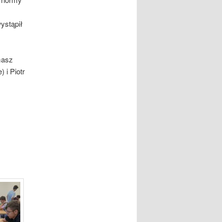
ystąpił
masz
 i Piotr