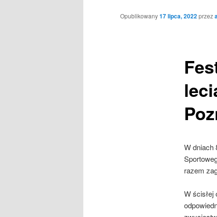
Opublikowany
17 lipca, 2022
przez
Fes
lec
Poz
W dniach 8
Sportowego
razem zag
W ścisłej 
odpowiedn
zwycięstw