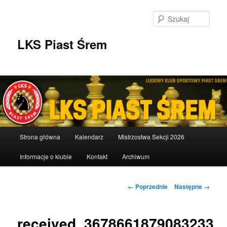
Przeskocz
do
Szuka
tekstu
LKS Piast Śrem
Główne
Strona główna
Kalendarz
Mistrzostwa Sekcji 2026
menu
Informacje o klubie
Kontakt
Archiwum
Nawigacja
← Poprzednie
Następne →
po
obrazkach
received_3678661879083233