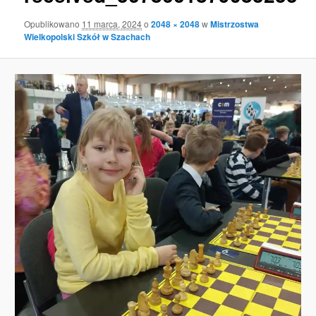
Opublikowano
11 marca, 2024
o
2048 × 2048
w
Mistrzostwa
Wielkopolski Szkół w Szachach