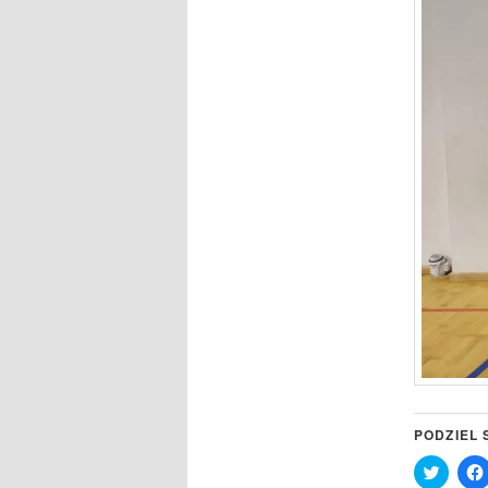
PODZIEL 
Click
to