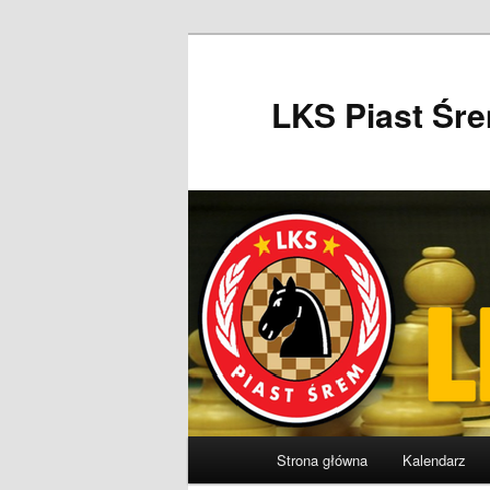
Przeskocz
do
tekstu
LKS Piast Śr
Główne
Strona główna
Kalendarz
menu