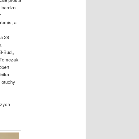
ł bardzo
y
remis, a
na 28
k.
l-Bud,,
ł Tomczak,
obert
nika
i otuchy
szych