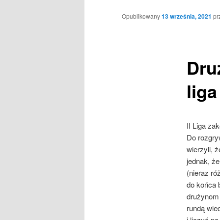
Opublikowany
13 września, 2021
pr
Dru
liga
II Liga z
Do rozgryw
wierzyli, 
jednak, że
(nieraz r
do końca 
drużynom z
rundą wie
i liczyć n