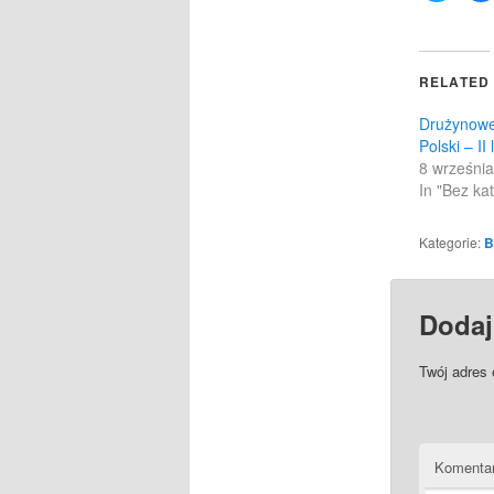
share
on
Twitter
(Opens
in
RELATED
new
windo
Drużynowe
Polski – II 
8 września
In "Bez kat
Kategorie:
B
Dodaj
Twój adres 
Komenta