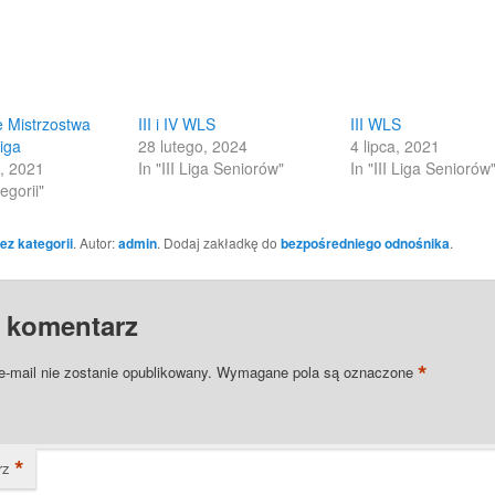
share
on
Facebook
(Opens
in
new
w)
window)
 Mistrzostwa
III i IV WLS
III WLS
liga
28 lutego, 2024
4 lipca, 2021
, 2021
In "III Liga Seniorów"
In "III Liga Seniorów
egorii"
ez kategorii
. Autor:
admin
. Dodaj zakładkę do
bezpośredniego odnośnika
.
 komentarz
*
e-mail nie zostanie opublikowany.
Wymagane pola są oznaczone
*
rz