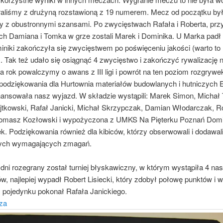
raliśmy z drużyną rozstawioną z 19 numerem. Mecz od początku by
 z obustronnymi szansami. Po zwycięstwach Rafała i Roberta, prz
ch Damiana i Tomka w grze zostali Marek i Dominika. U Marka padł 
iniki zakończyła się zwycięstwem po poświęceniu jakości (warto to
 Tak też udało się osiągnąć 4 zwycięstwo i zakończyć rywalizację 
a rok powalczymy o awans z III ligi i powrót na ten poziom rozgrywe
odziękowania dla Hurtownia materiałów budowlanych i hutniczych E
inansowała nasz wyjazd. W składzie wystąpili: Marek Simon, Micha
tkowski, Rafał Janicki, Michał Skrzypczak, Damian Włodarczak, R
 Tomasz Kozłowski i wypożyczona z UMKS Na Pięterku Poznań Domi
k. Podziękowania również dla kibiców, którzy obserwowali i dodawal
tych wymagających zmagań.
dni rozegrany został turniej błyskawiczny, w którym wystąpiła 4 na
, najlepiej wypadł Robert Lisiecki, który zdobył połowę punktów i w
pojedynku pokonał Rafała Janickiego.
tza