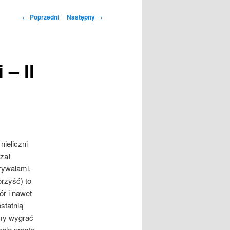
Nawigacja
←
Poprzedni
Następny
→
wpisu
– II
nieliczni
azał
rywalami,
rzyść) to
r i nawet
statnią
śmy wygrać
ale prosta