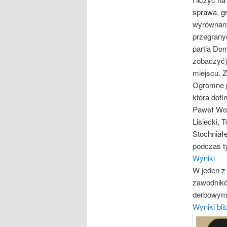
sprawa, g
wyrównany
przegrany
partia Dom
zobaczyć).
miejscu. Z
Ogromne p
która dof
Paweł Woj
Lisiecki,
Stochniałe
podczas 
Wyniki
W jeden z 
zawodników
derbowym 
Wyniki bli