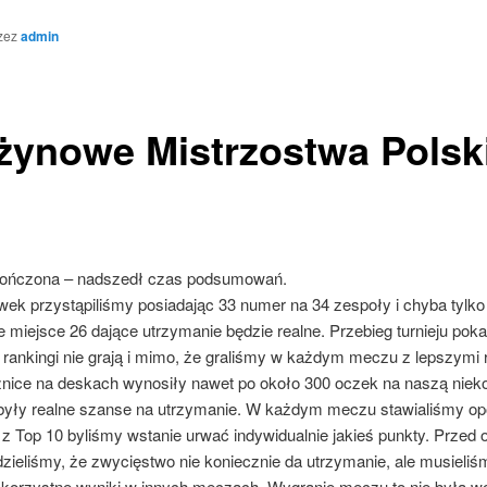
zez
admin
żynowe Mistrzostwa Polski 
akończona – nadszedł czas podsumowań.
ek przystąpiliśmy posiadając 33 numer na 34 zespoły i chyba tylko 
że miejsce 26 dające utrzymanie będzie realne. Przebieg turnieju pok
 rankingi nie grają i mimo, że graliśmy w każdym meczu z lepszymi 
óżnice na deskach wynosiły nawet po około 300 oczek na naszą nieko
były realne szanse na utrzymanie. W każdym meczu stawialiśmy opó
 Top 10 byliśmy wstanie urwać indywidualnie jakieś punkty. Przed o
dzieliśmy, że zwycięstwo nie koniecznie da utrzymanie, ale musieli
a korzystne wyniki w innych meczach. Wygranie meczu to nie była wc