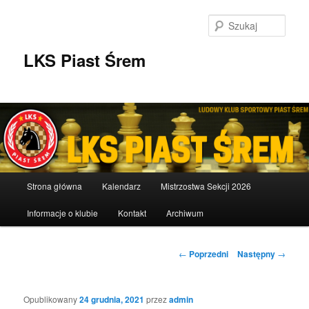
Przeskocz
do
Szuka
tekstu
LKS Piast Śrem
Główne
Strona główna
Kalendarz
Mistrzostwa Sekcji 2026
menu
Informacje o klubie
Kontakt
Archiwum
Nawigacja
←
Poprzedni
Następny
→
wpisu
Opublikowany
24 grudnia, 2021
przez
admin