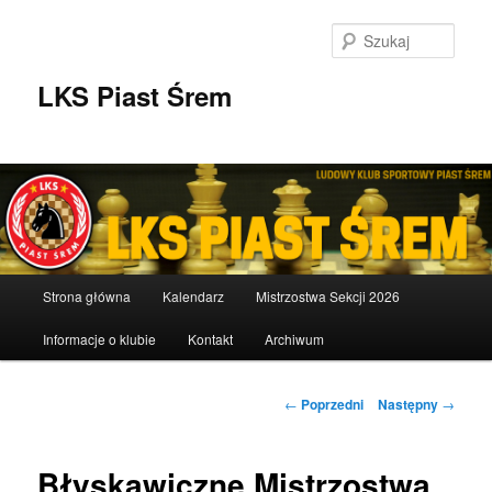
Przeskocz
do
Szuka
tekstu
LKS Piast Śrem
Główne
Strona główna
Kalendarz
Mistrzostwa Sekcji 2026
menu
Informacje o klubie
Kontakt
Archiwum
Nawigacja
←
Poprzedni
Następny
→
wpisu
Błyskawiczne Mistrzostwa