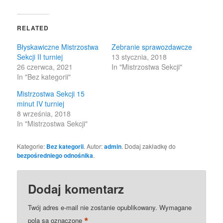
on
on
Twitter
Facebook
(Opens
(Opens
in
in
RELATED
new
new
window)
window)
Błyskawiczne Mistrzostwa
Zebranie sprawozdawcze
Sekcji II turniej
13 stycznia, 2018
26 czerwca, 2021
In "Mistrzostwa Sekcji"
In "Bez kategorii"
Mistrzostwa Sekcji 15
minut IV turniej
8 września, 2018
In "Mistrzostwa Sekcji"
Kategorie:
Bez kategorii
. Autor:
admin
. Dodaj zakładkę do
bezpośredniego odnośnika
.
Dodaj komentarz
Twój adres e-mail nie zostanie opublikowany.
Wymagane
*
pola są oznaczone