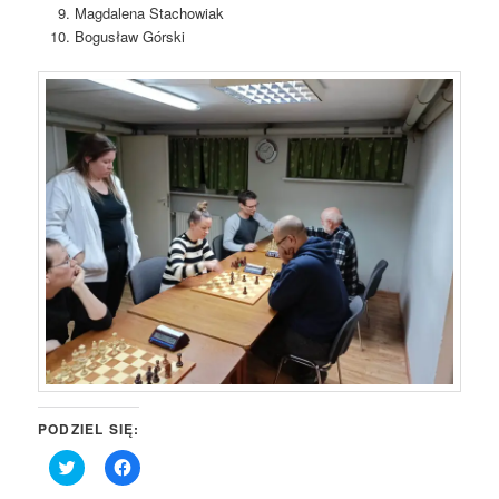
Magdalena Stachowiak
Bogusław Górski
PODZIEL SIĘ:
Click
Click
to
to
share
share