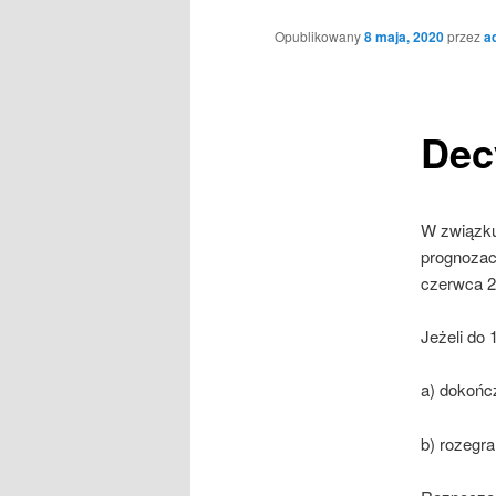
Opublikowany
8 maja, 2020
przez
a
Dec
W związku
prognoza
czerwca 2
Jeżeli do 
a) dokońc
b) rozegr