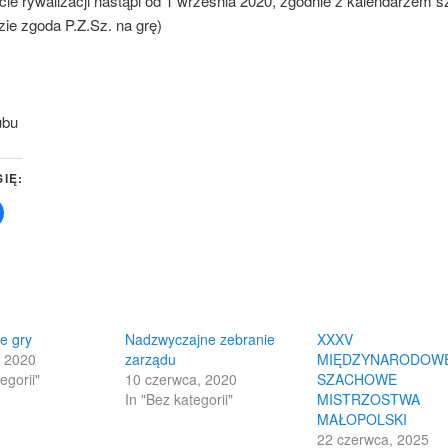
ie rywalizacji nastąpi od 1 września 2020, zgodnie z kalendarzem
dzie zgoda P.Z.Sz. na grę)
ubu
SIĘ:
Click
to
share
on
Facebook
(Opens
in
new
w)
window)
e gry
Nadzwyczajne zebranie
XXXV
, 2020
zarządu
MIĘDZYNARODOW
egorii"
10 czerwca, 2020
SZACHOWE
In "Bez kategorii"
MISTRZOSTWA
MAŁOPOLSKI
22 czerwca, 2025