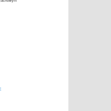
 szachowym
E