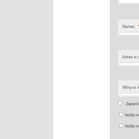
Nazwa
Adres e-
Witryna i
Zapamię
Notify m
Notify m