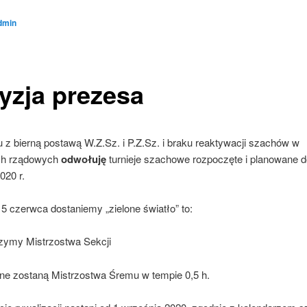
dmin
yzja prezesa
 z bierną postawą W.Z.Sz. i P.Z.Sz. i braku reaktywacji szachów w
ch rządowych
odwołuję
turnieje szachowe rozpoczęte i planowane d
020 r.
15 czerwca dostaniemy „zielone światło” to:
zymy Mistrzostwa Sekcji
ane zostaną Mistrzostwa Śremu w tempie 0,5 h.