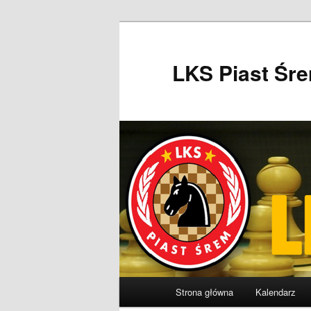
Przeskocz
do
tekstu
LKS Piast Śr
Główne
Strona główna
Kalendarz
menu