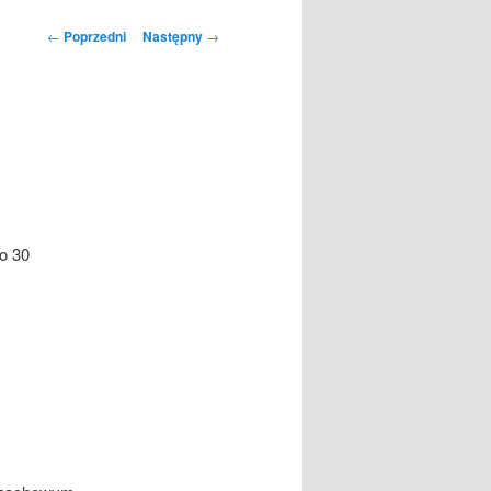
Nawigacja
←
Poprzedni
Następny
→
wpisu
o 30