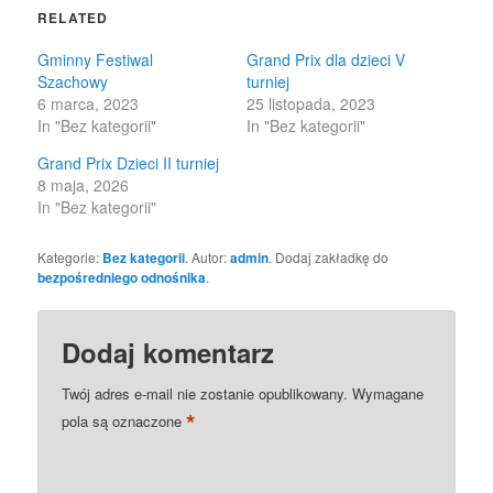
in
in
RELATED
new
new
window)
window)
Gminny Festiwal
Grand Prix dla dzieci V
Szachowy
turniej
6 marca, 2023
25 listopada, 2023
In "Bez kategorii"
In "Bez kategorii"
Grand Prix Dzieci II turniej
8 maja, 2026
In "Bez kategorii"
Kategorie:
Bez kategorii
. Autor:
admin
. Dodaj zakładkę do
bezpośredniego odnośnika
.
Dodaj komentarz
Twój adres e-mail nie zostanie opublikowany.
Wymagane
*
pola są oznaczone