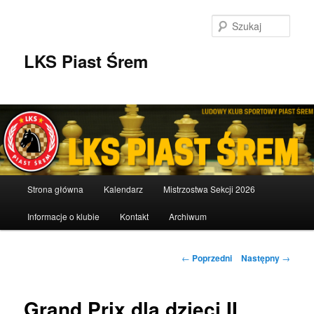
Przeskocz
do
Szuka
tekstu
LKS Piast Śrem
Główne
Strona główna
Kalendarz
Mistrzostwa Sekcji 2026
menu
Informacje o klubie
Kontakt
Archiwum
Nawigacja
←
Poprzedni
Następny
→
wpisu
Grand Prix dla dzieci II