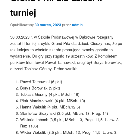
turniej
Opublikowany
30 marca, 2023
przez
admin
30.03.2023 r. w Szkole Podstawowej w Dąbrowie rozegrany
został II turniej z cyklu Grand Prix dla dzieci. Cieszy nas, że po
raz kolejny to właśnie szkoła promująca szachy gościła to
wydarzenie. Do gry przystąpiło 19 uczestników. Z kompletem
punktów triumfował Paweł Tarnawski, drugi był Borys Borowiak,
a trzeci Tobiasz Górzny. Pełne wyniki:
Paweł Tarnawski (6 pkt)
Borys Borowiak (5 pkt)
Tobiasz Górzny (4 pkt, MBch. 16)
Piotr Marciszewski (4 pkt, MBch. 13)
Hanna Wakulik (4 pkt, MBch.12,5)
Stanisław Siczyński (3,5 pkt, MBch. 13, Prog. 14)
Wiktoria Laboch (3,5 pkt, MBch. 13, Prog. 11,5, L. zw. 3,
Ruz 1186)
Wiktor Wakulik (3,5 pkt, MBch. 13, Prog. 11,5, L. zw. 3,