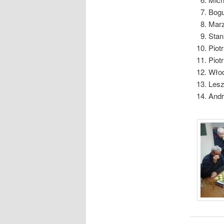
Bogu
Marz
Stan
Piot
Piot
Włod
Lesz
Andr