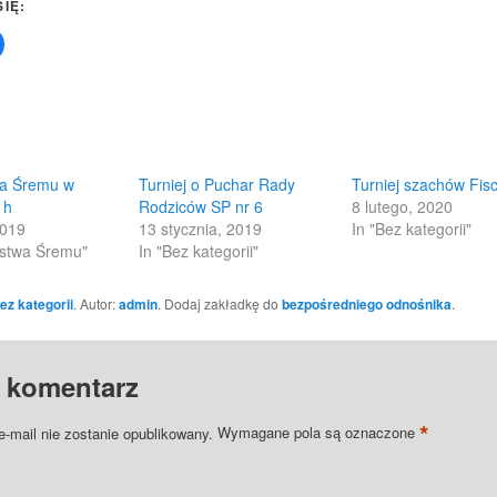
SIĘ:
Click
to
share
on
Facebook
(Opens
in
new
w)
window)
wa Śremu w
Turniej o Puchar Rady
Turniej szachów Fis
 h
Rodziców SP nr 6
8 lutego, 2020
2019
13 stycznia, 2019
In "Bez kategorii"
ostwa Śremu"
In "Bez kategorii"
ez kategorii
. Autor:
admin
. Dodaj zakładkę do
bezpośredniego odnośnika
.
 komentarz
*
e-mail nie zostanie opublikowany.
Wymagane pola są oznaczone