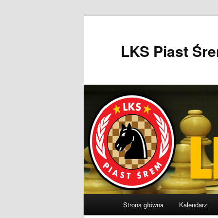
Przeskocz
do
tekstu
LKS Piast Śr
Główne
Strona główna
Kalendarz
menu