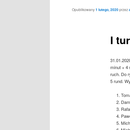
Opublikowany
1 lutego, 2020
przez
I tu
31.01.2020
minut + 4 
ruch. Do 
5 rund. Wy
Toma
Dami
Rafa
Pawe
Mich
Mich