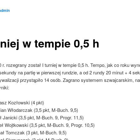
admin
rniej w tempie 0,5 h
 r. rozegrany został I turniej w tempie 0,5 h. Tempo, jak co roku wyn
sekundy na partię w pierwszej rundzie, a od 2 rundy 20 minut + 4 se
rywalizacji przystąpiło 14 osób. Zagrano systemem szwajcarskim, na
niki:
sz Kozłowski (4 pkt)
an Włodarczak (3,5 pkt, M-Buch. 9,5)
ł Janicki (3,5 pkt, M-Buch. 9, Progr. 11,5)
ł Wojtkowski (3,5 pkt, M-Buch. 9, Progr. 10,5)
ał Tomczak (3 pkt, M-Buch. 9,5)
ał Skrzypczak (3 pkt, M-Buch. 9)