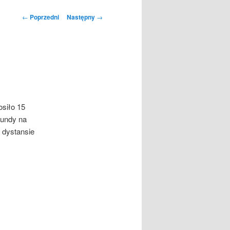
Nawigacja
←
Poprzedni
Następny
→
wpisu
osiło 15
kundy na
 dystansie