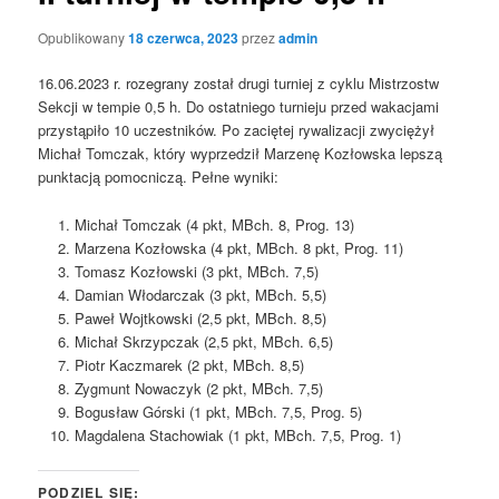
Opublikowany
18 czerwca, 2023
przez
admin
16.06.2023 r. rozegrany został drugi turniej z cyklu Mistrzostw
Sekcji w tempie 0,5 h. Do ostatniego turnieju przed wakacjami
przystąpiło 10 uczestników. Po zaciętej rywalizacji zwyciężył
Michał Tomczak, który wyprzedził Marzenę Kozłowska lepszą
punktacją pomocniczą. Pełne wyniki:
Michał Tomczak (4 pkt, MBch. 8, Prog. 13)
Marzena Kozłowska (4 pkt, MBch. 8 pkt, Prog. 11)
Tomasz Kozłowski (3 pkt, MBch. 7,5)
Damian Włodarczak (3 pkt, MBch. 5,5)
Paweł Wojtkowski (2,5 pkt, MBch. 8,5)
Michał Skrzypczak (2,5 pkt, MBch. 6,5)
Piotr Kaczmarek (2 pkt, MBch. 8,5)
Zygmunt Nowaczyk (2 pkt, MBch. 7,5)
Bogusław Górski (1 pkt, MBch. 7,5, Prog. 5)
Magdalena Stachowiak (1 pkt, MBch. 7,5, Prog. 1)
PODZIEL SIĘ: