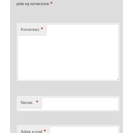
*
pola są oznaczone
*
Komentarz
*
Nazwa
*
Adres e-mail