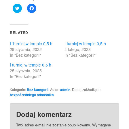
Click
Click
to
to
share
share
on
on
Twitter
Facebook
(Opens
(Opens
in
in
RELATED
new
new
window)
window)
I Turniej w tempie 0,5 h
I turniej w tempie 0,5 h
29 stycznia, 2022
4 lutego, 2023
In "Bez kategorii"
In "Bez kategorii"
I turniej w tempie 0,5 h
25 stycznia, 2025
In "Bez kategorii"
Kategorie:
Bez kategorii
. Autor:
admin
. Dodaj zakładkę do
bezpośredniego odnośnika
.
Dodaj komentarz
Twój adres e-mail nie zostanie opublikowany.
Wymagane