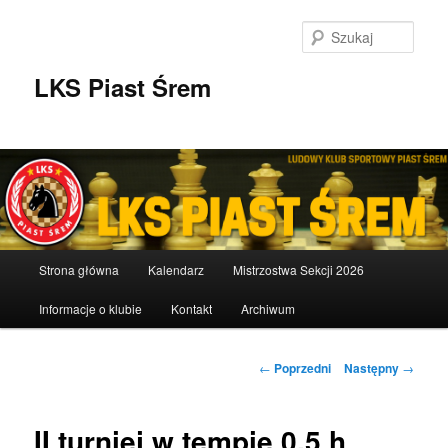
Przeskocz
do
Szuka
tekstu
LKS Piast Śrem
Główne
Strona główna
Kalendarz
Mistrzostwa Sekcji 2026
menu
Informacje o klubie
Kontakt
Archiwum
Nawigacja
←
Poprzedni
Następny
→
wpisu
II turniej w tempie 0,5 h