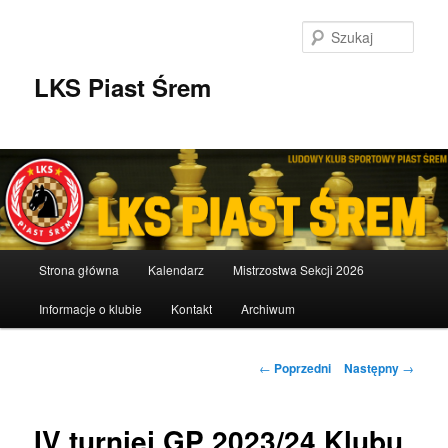
Przeskocz
do
Szuka
tekstu
LKS Piast Śrem
Główne
Strona główna
Kalendarz
Mistrzostwa Sekcji 2026
menu
Informacje o klubie
Kontakt
Archiwum
Nawigacja
←
Poprzedni
Następny
→
wpisu
IV turniej GP 2023/24 Klubu