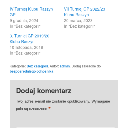
window)
window)
IV Turniej Klubu Raszyn
VII Turniej GP 2022/23
GP
Klubu Raszyn
9 grudnia, 2024
20 marca, 2023
In "Bez kategorii"
In "Bez kategorii"
3. Turniej GP 2019/20
Klubu Raszyn
10 listopada, 2019
In "Bez kategorii"
Kategorie:
Bez kategorii
. Autor:
admin
. Dodaj zakładkę do
bezpośredniego odnośnika
.
Dodaj komentarz
Twój adres e-mail nie zostanie opublikowany.
Wymagane
*
pola są oznaczone