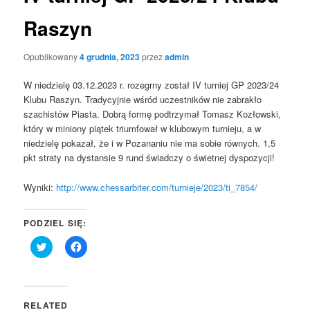
Raszyn
Opublikowany
4 grudnia, 2023
przez
admin
W niedzielę 03.12.2023 r. rozegrny został IV turniej GP 2023/24
Klubu Raszyn. Tradycyjnie wśród uczestników nie zabrakło
szachistów Piasta. Dobrą formę podtrzymał Tomasz Kozłowski,
który w miniony piątek triumfował w klubowym turnieju, a w
niedzielę pokazał, że i w Pozananiu nie ma sobie równych. 1,5
pkt straty na dystansie 9 rund świadczy o świetnej dyspozycji!
Wyniki:
http://www.chessarbiter.com/turnieje/2023/ti_7854/
PODZIEL SIĘ:
Click
Click
to
to
share
share
on
on
Twitter
Facebook
(Opens
(Opens
in
in
RELATED
new
new