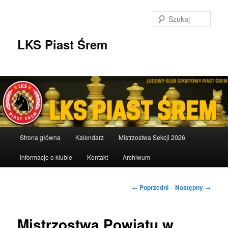
Przeskocz
do
Szuka
tekstu
LKS Piast Śrem
Główne
Strona główna
Kalendarz
Mistrzostwa Sekcji 2026
menu
Informacje o klubie
Kontakt
Archiwum
Nawigacja
←
Poprzedni
Następny
→
wpisu
Mistrzostwa Powiatu w