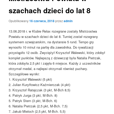
szachach dzieci do lat 8
Opublikowany
16 czerwca, 2018
przez
admin
13.06.2018 r. w Klubie Relax rozegrane zostały Mistrzostwa
Powiatu w szachach dzieci do lat 8. Turniej został rozegrany
systemem szwajcarskim, na dystansie 5 rund. Tempo gry
wynosiło 10 minut na partię dla zawodnika. Do rywalizacji
przystąpiło 12 osób. Zwyciężył Krzysztof Walewski, który zdobył
komplet punktów. Najlepszą z dziewcząt była Natalia Pietrzak,
która zdobyła 2,5 pkt i zajęła 6 miejsce. Każdy z uczestników
otrzymał medal, a najlepsi otrzymali również puchary.
Szczegółowe wyniki:
1. Krzysztof Walewski (5 pkt)
2. Julian Kuryłłowicz-Kaźmierczak (4 pkt)
3. Krzysztof Ratajczak (3 pkt, M-Bch 8,5)
4. Patryk Jurga (3 pkt, M-Bch. 8)
5. Patryk Stern (3 pkt, M-Bch. 6)
6. Natalia Pietrzak (2,5 pkt, M-Bch. 7,5)
7. Jakub Mieloch (2,5 pkt, M-Bch. 5,5)