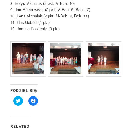
8. Borys Michalak (2 pkt, M-Bch. 10)
9. Jan Michalewicz (2 pkt, M-Bch. 8, Bch. 12)
10. Lena Michalak (2 pkt, M-Bch. 8, Bch. 11)
11. Hus Gabriel (1 pkt)
12. Joanna Dopierała (0 pkt)
PODZIEL SIĘ:
Click
Click
to
to
share
share
on
on
Twitter
Facebook
(Opens
(Opens
in
in
RELATED
new
new
window)
window)