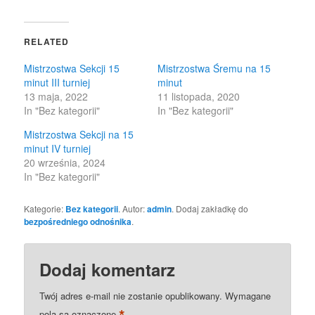
on
on
Twitter
Facebook
(Opens
(Opens
in
in
RELATED
new
new
window)
window)
Mistrzostwa Sekcji 15
Mistrzostwa Śremu na 15
minut III turniej
minut
13 maja, 2022
11 listopada, 2020
In "Bez kategorii"
In "Bez kategorii"
Mistrzostwa Sekcji na 15
minut IV turniej
20 września, 2024
In "Bez kategorii"
Kategorie:
Bez kategorii
. Autor:
admin
. Dodaj zakładkę do
bezpośredniego odnośnika
.
Dodaj komentarz
Twój adres e-mail nie zostanie opublikowany.
Wymagane
*
pola są oznaczone