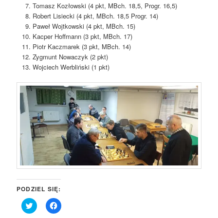
Tomasz Kozłowski (4 pkt, MBch. 18,5, Progr. 16,5)
Robert Lisiecki (4 pkt, MBch. 18,5 Progr. 14)
Paweł Wojtkowski (4 pkt, MBch. 15)
Kacper Hoffmann (3 pkt, MBch. 17)
Piotr Kaczmarek (3 pkt, MBch. 14)
Zygmunt Nowaczyk (2 pkt)
Wojciech Werbliński (1 pkt)
PODZIEL SIĘ:
Click
Click
to
to
share
share