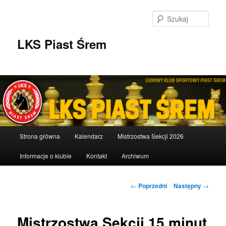
Przeskocz
do
Szuka
tekstu
LKS Piast Śrem
Główne
Strona główna
Kalendarz
Mistrzostwa Sekcji 2026
menu
Informacje o klubie
Kontakt
Archiwum
Nawigacja
←
Poprzedni
Następny
→
wpisu
Mistrzostwa Sekcji 15 minut