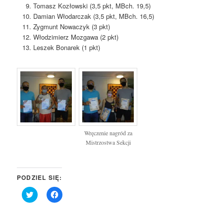
Tomasz Kozłowski (3,5 pkt, MBch. 19,5)
Damian Włodarczak (3,5 pkt, MBch. 16,5)
Zygmunt Nowaczyk (3 pkt)
Włodzimierz Mozgawa (2 pkt)
Leszek Bonarek (1 pkt)
Wręczenie nagród za
Mistrzostwa Sekcji
PODZIEL SIĘ:
Click
Click
to
to
share
share
on
on
Twitter
Facebook