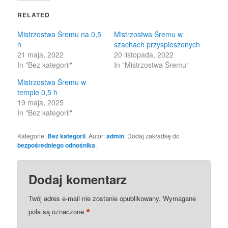
(Opens
(Opens
in
in
RELATED
new
new
window)
window)
Mistrzostwa Śremu na 0,5
Mistrzostwa Śremu w
h
szachach przyspieszonych
21 maja, 2022
20 listopada, 2022
In "Bez kategorii"
In "Mistrzostwa Śremu"
Mistrzostwa Śremu w
tempie 0,5 h
19 maja, 2025
In "Bez kategorii"
Kategorie:
Bez kategorii
. Autor:
admin
. Dodaj zakładkę do
bezpośredniego odnośnika
.
Dodaj komentarz
Twój adres e-mail nie zostanie opublikowany.
Wymagane
*
pola są oznaczone