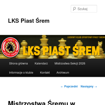
Przeskocz
do
Szuka
tekstu
LKS Piast Śrem
Główne
Strona główna
Kalendarz
Mistrzostwa Sekcji 2026
menu
Informacje o klubie
Kontakt
Archiwum
Nawigacja
←
Poprzedni
Następny
→
wpisu
Mistrzostwa Śremu w