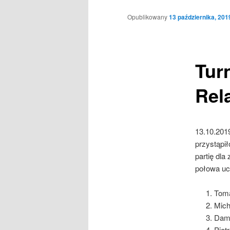
Opublikowany
13 października, 201
Tur
Rel
13.10.2019
przystąpi
partię dl
połowa uc
Toma
Mich
Dami
Piot