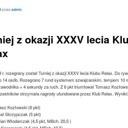
9
przez
admin
niej z okazji XXXV lecia Kl
ax
 r. rozegrany został Turniej z okazji XXXV lecia Klubu Relax. Do rywa
ło 14 osób. Rozegrano 7 rund systemem szwajcarskim, tempem 10 m
a zawodnika + 4 sekundy za ruch. Z 6 pkt triumfował Tomasz Kozłows
zestników otrzymała nagrody ufundowane przez Klub Relax. Wyniki
sz Kozłowski (6 pkt)
ał Skrzypczak (5 pkt)
an Włodarczak (4,5 pkt, MBch. 20,5 )
r Kaczmarek (4,5 pkt, MBch. 19,5)