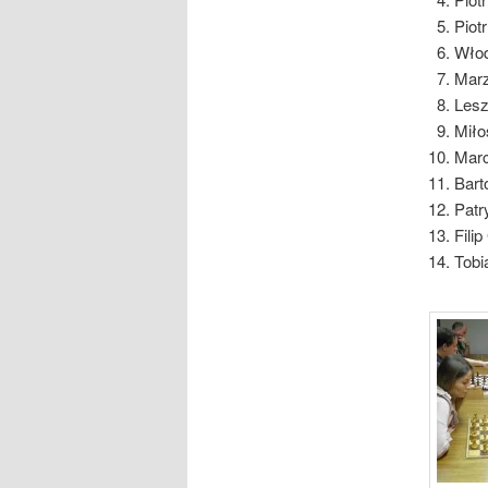
Piot
Włod
Marz
Lesz
Miło
Marc
Bart
Patr
Fili
Tobi