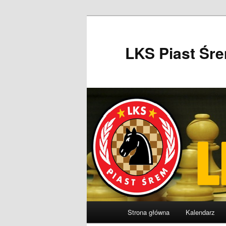
Przeskocz
do
tekstu
LKS Piast Śr
Główne
Strona główna
Kalendarz
menu