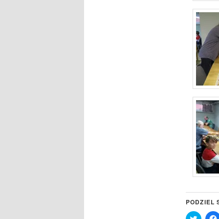
PODZIEL 
Click