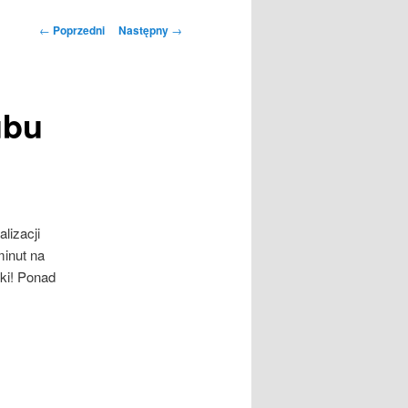
Nawigacja
←
Poprzedni
Następny
→
wpisu
ubu
lizacji
inut na
ki! Ponad
: