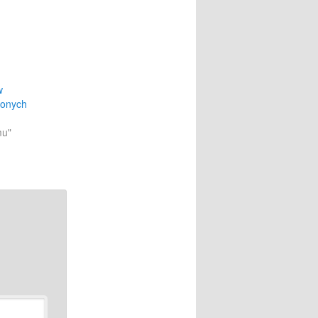
w
zonych
mu"