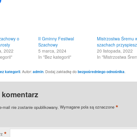
to
share
on
Facebook
(Opens
in
new
w)
window)
Szachowy o
II Gminny Festiwal
Mistrzostwa Śremu 
rosty
Szachowy
szachach przyspies
a, 2022
5 marca, 2024
20 listopada, 2022
egorii"
In "Bez kategorii"
In "Mistrzostwa Śre
ez kategorii
. Autor:
admin
. Dodaj zakładkę do
bezpośredniego odnośnika
.
 komentarz
*
e-mail nie zostanie opublikowany.
Wymagane pola są oznaczone
*
rz