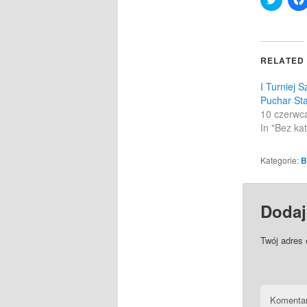
to
share
on
Twitter
(Opens
in
RELATED
new
windo
I Turniej 
Puchar Sta
10 czerwc
In "Bez kat
Kategorie:
B
Dodaj
Twój adres 
Komenta