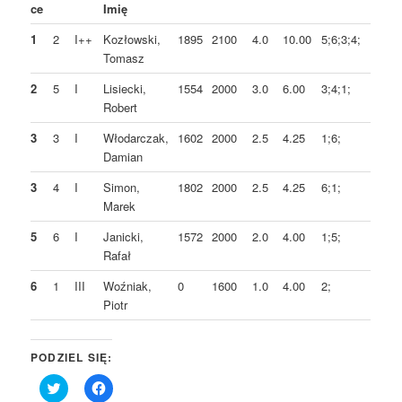
ce
Imię
1
2
I++
Kozłowski,
1895
2100
4.0
10.00
5;6;3;4;
Tomasz
2
5
I
Lisiecki,
1554
2000
3.0
6.00
3;4;1;
Robert
3
3
I
Włodarczak,
1602
2000
2.5
4.25
1;6;
Damian
3
4
I
Simon,
1802
2000
2.5
4.25
6;1;
Marek
5
6
I
Janicki,
1572
2000
2.0
4.00
1;5;
Rafał
6
1
III
Woźniak,
0
1600
1.0
4.00
2;
Piotr
PODZIEL SIĘ:
Click
Click
to
to