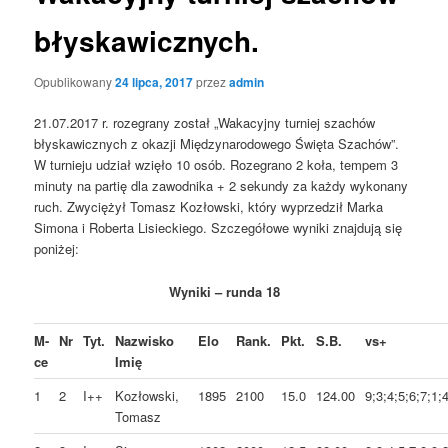
błyskawicznych.
Opublikowany
24 lipca, 2017
przez
admin
21.07.2017 r. rozegrany został „Wakacyjny turniej szachów
błyskawicznych z okazji Międzynarodowego Święta Szachów”.
W turnieju udział wzięło 10 osób. Rozegrano 2 koła, tempem 3
minuty na partię dla zawodnika + 2 sekundy za każdy wykonany
ruch. Zwyciężył Tomasz Kozłowski, który wyprzedził Marka
Simona i Roberta Lisieckiego. Szczegółowe wyniki znajdują się
poniżej:
Wyniki – runda 18
M-
Nr
Tyt.
Nazwisko
Elo
Rank.
Pkt.
S.B.
vs+
ce
Imię
1
2
I++
Kozłowski,
1895
2100
15.0
124.00
9;3;4;5;6;7;1;4
Tomasz