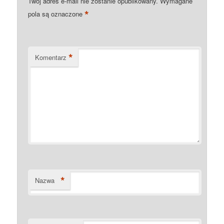
Twój adres e-mail nie zostanie opublikowany.
Wymagane
*
pola są oznaczone
*
Komentarz
*
Nazwa