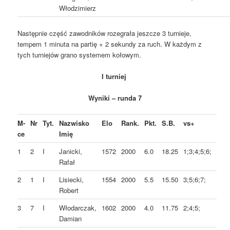
Włodzimierz
Następnie część zawodników rozegrała jeszcze 3 turnieje,
tempem 1 minuta na partię + 2 sekundy za ruch. W każdym z
tych turniejów grano systemem kołowym.
I turniej
Wyniki – runda 7
M-
Nr
Tyt.
Nazwisko
Elo
Rank.
Pkt.
S.B.
vs+
ce
Imię
1
2
I
Janicki,
1572
2000
6.0
18.25
1;3;4;5;6;
Rafał
2
1
I
Lisiecki,
1554
2000
5.5
15.50
3;5;6;7;
Robert
3
7
I
Włodarczak,
1602
2000
4.0
11.75
2;4;5;
Damian