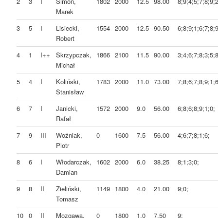
2
3
I
Simon,
1802
2000
12.5
98.00
8;9;4;5;7;8;9;2
Marek
3
5
I
Lisiecki,
1554
2000
12.5
90.50
6;8;9;1;6;7;8;9
Robert
4
1
I++
Skrzypczak,
1866
2100
11.5
90.00
3;4;6;7;8;3;5;8
Michał
5
4
I
Koliński,
1783
2000
11.0
73.00
7;8;6;7;8;9;1;6
Stanisław
6
7
I
Janicki,
1572
2000
9.0
56.00
6;8;6;8;9;1;0;
Rafał
7
9
III
Woźniak,
0
1600
7.5
56.00
4;6;7;8;1;6;
Piotr
8
6
I
Włodarczak,
1602
2000
6.0
38.25
8;1;3;0;
Damian
9
8
II
Zieliński,
1149
1800
4.0
21.00
9;0;
Tomasz
10
0
II
Mozgawa,
0
1800
1.0
7.50
9;