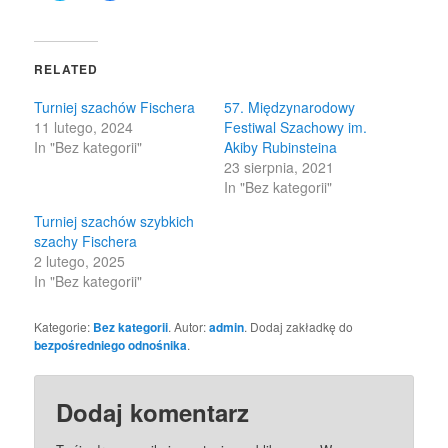
share
share
on
on
Twitter
Facebook
(Opens
(Opens
in
in
RELATED
new
new
window)
window)
Turniej szachów Fischera
57. Międzynarodowy
11 lutego, 2024
Festiwal Szachowy im.
In "Bez kategorii"
Akiby Rubinsteina
23 sierpnia, 2021
In "Bez kategorii"
Turniej szachów szybkich
szachy Fischera
2 lutego, 2025
In "Bez kategorii"
Kategorie:
Bez kategorii
. Autor:
admin
. Dodaj zakładkę do
bezpośredniego odnośnika
.
Dodaj komentarz