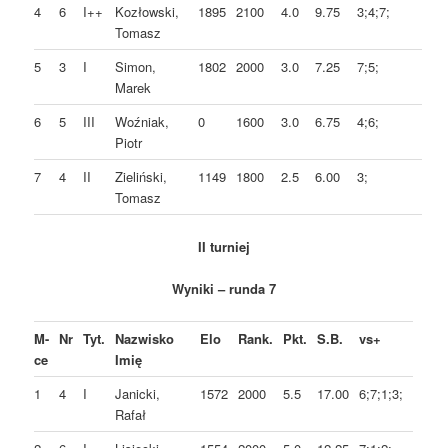
4
6
I++
Kozłowski,
1895
2100
4.0
9.75
3;4;7;
Tomasz
5
3
I
Simon,
1802
2000
3.0
7.25
7;5;
Marek
6
5
III
Woźniak,
0
1600
3.0
6.75
4;6;
Piotr
7
4
II
Zieliński,
1149
1800
2.5
6.00
3;
Tomasz
II turniej
Wyniki – runda 7
M-
Nr
Tyt.
Nazwisko
Elo
Rank.
Pkt.
S.B.
vs+
ce
Imię
1
4
I
Janicki,
1572
2000
5.5
17.00
6;7;1;3;
Rafał