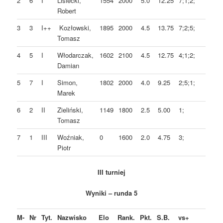
2
6
I
Lisiecki,
1554
2000
5.0
12.25
7;1;2;
Robert
3
3
I++
Kozłowski,
1895
2000
4.5
13.75
7;2;5;
Tomasz
4
5
I
Włodarczak,
1602
2100
4.5
12.75
4;1;2;
Damian
5
7
I
Simon,
1802
2000
4.0
9.25
2;5;1;
Marek
6
2
II
Zieliński,
1149
1800
2.5
5.00
1;
Tomasz
7
1
III
Woźniak,
0
1600
2.0
4.75
3;
Piotr
III turniej
Wyniki – runda 5
M-
Nr
Tyt.
Nazwisko
Elo
Rank.
Pkt.
S.B.
vs+