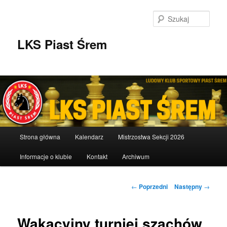
Przeskocz
do
Szuka
tekstu
LKS Piast Śrem
Główne
Strona główna
Kalendarz
Mistrzostwa Sekcji 2026
menu
Informacje o klubie
Kontakt
Archiwum
Nawigacja
←
Poprzedni
Następny
→
wpisu
Wakacyjny turniej szachów