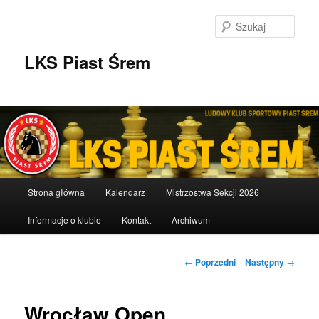
Przeskocz
do
Szuka
tekstu
LKS Piast Śrem
Główne
Strona główna
Kalendarz
Mistrzostwa Sekcji 2026
menu
Informacje o klubie
Kontakt
Archiwum
Nawigacja
←
Poprzedni
Następny
→
wpisu
Wrocław Open