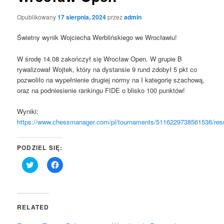
Opublikowany
17 sierpnia, 2024
przez
admin
Świetny wynik Wojciecha Werblińskiego we Wrocławiu!
W środę 14.08 zakończył się Wrocław Open. W grupie B
rywalizował Wojtek, który na dystansie 9 rund zdobył 5 pkt co
pozwoliło na wypełnienie drugiej normy na I kategorię szachową,
oraz na podniesienie rankingu FIDE o blisko 100 punktów!
Wyniki:
https://www.chessmanager.com/pl/tournaments/5116229738561536/resu
PODZIEL SIĘ:
Click
Click
to
to
share
share
on
on
Twitter
Facebook
(Opens
(Opens
in
in
RELATED
new
new
window)
window)