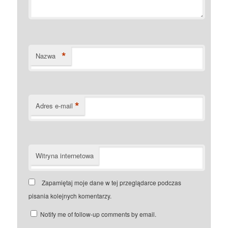
*
Nazwa
*
Adres e-mail
Witryna internetowa
Zapamiętaj moje dane w tej przeglądarce podczas
pisania kolejnych komentarzy.
Notify me of follow-up comments by email.