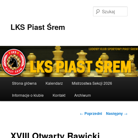
Przeskocz
do
Szuka
tekstu
LKS Piast Śrem
Główne
Strona główna
Kalendarz
Mistrzostwa Sekcji 2026
menu
Informacje o klubie
Kontakt
Archiwum
Nawigacja
←
Poprzedni
Następny
→
wpisu
XVIII Otwarty Rawicki