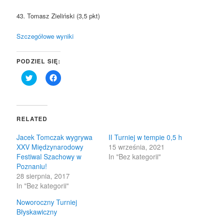
43. Tomasz Zieliński (3,5 pkt)
Szczegółowe wyniki
PODZIEL SIĘ:
Click
Click
to
to
share
share
on
on
Twitter
Facebook
(Opens
(Opens
in
in
RELATED
new
new
window)
window)
Jacek Tomczak wygrywa
II Turniej w tempie 0,5 h
XXV Międzynarodowy
15 września, 2021
Festiwal Szachowy w
In "Bez kategorii"
Poznaniu!
28 sierpnia, 2017
In "Bez kategorii"
Noworoczny Turniej
Błyskawiczny