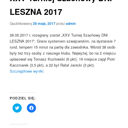
LESZNA 2017
Opublikowany
28 maja, 2017
przez
admin
28.05.2017 r. rozegrany został „XXV Turniej Szachowy DNI
LESZNA 2017”. Grano systemem szwajcarskim, na dystansie 7
rund, tempem 15 minut na partię dla zawodnika. Wśród 38 osób
były też trzy osoby z naszego klubu. Najwyżej, bo na 2 miejscu
uplasował się Tomasz Kozłowski (6 pkt). 19 miejsce zajął Piotr
Kaczmarek (3,5 pkt), a 22 był Rafał Janicki (3 pkt).
Szczegółowe wyniki.
PODZIEL SIĘ:
Click
Click
to
to
share
share
on
on
Twitter
Facebook
(Opens
(Opens