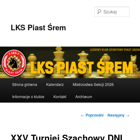
Przeskocz
do
Szuka
tekstu
LKS Piast Śrem
Główne
Strona główna
Kalendarz
Mistrzostwa Sekcji 2026
menu
Informacje o klubie
Kontakt
Archiwum
Nawigacja
←
Poprzedni
Następny
→
wpisu
XXV Turniej Szachowy DNI