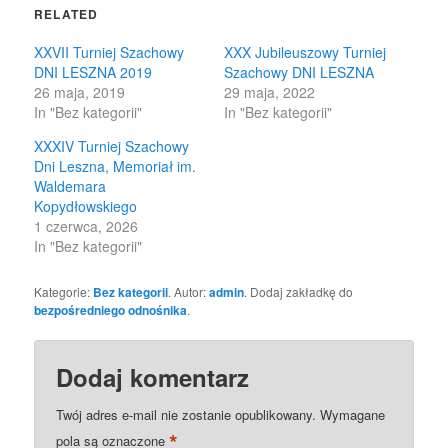
in
in
RELATED
new
new
window)
window)
XXVII Turniej Szachowy
XXX Jubileuszowy Turniej
DNI LESZNA 2019
Szachowy DNI LESZNA
26 maja, 2019
29 maja, 2022
In "Bez kategorii"
In "Bez kategorii"
XXXIV Turniej Szachowy
Dni Leszna, Memoriał im.
Waldemara
Kopydłowskiego
1 czerwca, 2026
In "Bez kategorii"
Kategorie:
Bez kategorii
. Autor:
admin
. Dodaj zakładkę do
bezpośredniego odnośnika
.
Dodaj komentarz
Twój adres e-mail nie zostanie opublikowany.
Wymagane
*
pola są oznaczone