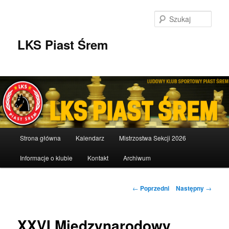
Przeskocz
do
Szuka
tekstu
LKS Piast Śrem
Główne
Strona główna
Kalendarz
Mistrzostwa Sekcji 2026
menu
Informacje o klubie
Kontakt
Archiwum
Nawigacja
←
Poprzedni
Następny
→
wpisu
XXVI Międzynarodowy